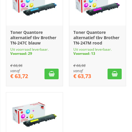
Toner Quantore
Toner Quantore
alternatief tbv Brother
alternatief tbv Brother
TN-247C blauw
TN-247M rood
Uit voorraad leverbaar.
Uit voorraad leverbaar.
Voorraad: 29
Voorraad: 13
€
66,96
€
66,98
vanaf
vanaf
€
63,72
€
63,73