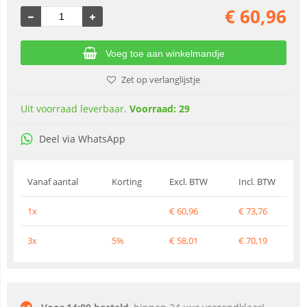
€
60,96
Voeg toe aan winkelmandje
Zet op verlanglijstje
Uit voorraad leverbaar.
Voorraad: 29
Deel via WhatsApp
Vanaf aantal
Korting
Excl. BTW
Incl. BTW
1x
€
60,96
€
73,76
3x
5%
€
58,01
€
70,19