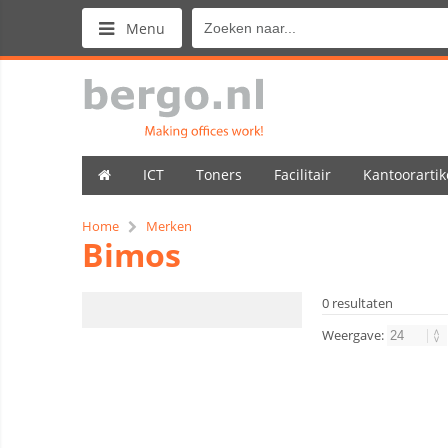
Menu
ICT
Toners
Facilitair
Kantoorartik
Home
Merken
Bimos
0 resultaten
Weergave: