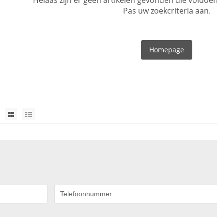
Helaas zijn er geen artikelen gevonden die voldo
Pas uw zoekcriteria aan.
Homepage