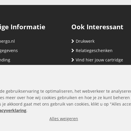
ige Informatie
Ook Interessant
bergo.nl
Drukwerk
gegevens
Relatiegeschenken
nding
Vind hier jouw cartridge
nservice (klachten & retouren)
ene Voorwaarden
yverklaring
de gebruikservaring te optimaliseren, het webverkeer te analysere
es meer over hoe wij cookies gebruiken en hoe je ze kunt beheren
ls je akkoord gaat met ons gebruik van cookies, klikt u op "Alles ac
acyverklaring
.
Alles weigeren