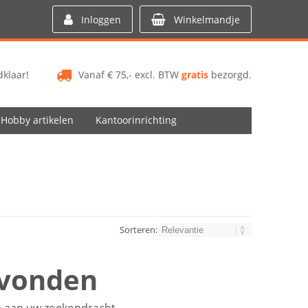
Inloggen
Winkelmandje
klaar!
Vanaf € 75,- excl. BTW
gratis
bezorgd.
Hobby artikelen
Kantoorinrichting
Sorteren:
evonden