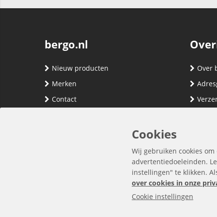
bergo.nl
Over
Nieuw producten
Over 
Merken
Adres
Contact
Verze
Registreren
Klante
Inloggen
Algem
Cookies
Privac
Wij gebruiken cookies om 
advertentiedoeleinden. Le
instellingen" te klikken. A
over cookies in onze priv
Cookie instellingen