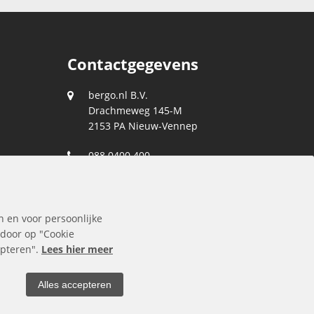
Contactgegevens
bergo.nl B.V.
Drachmeweg 145-M
2153 PA
Nieuw-Vennep
088 0400 400
klantenservice@bergo.nl
n en voor persoonlijke
 door op "Cookie
cepteren".
Lees hier meer
Alles accepteren