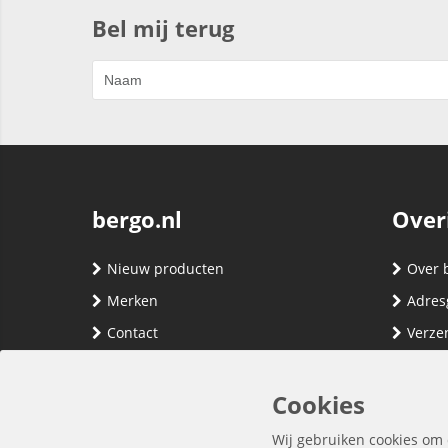
Bel mij terug
bergo.nl
Over
Nieuw producten
Over 
Merken
Adres
Contact
Verze
Registreren
Klante
Inloggen
Algem
Cookies
Privac
Wij gebruiken cookies om 