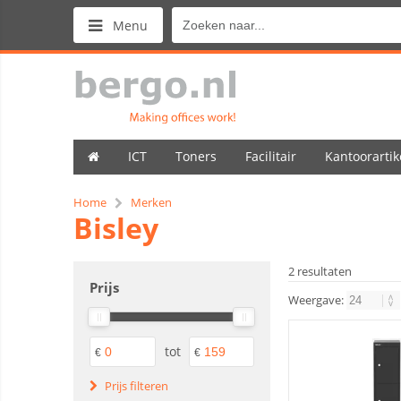
Menu
ICT
Toners
Facilitair
Kantoorartik
Home
Merken
Bisley
2 resultaten
Prijs
Weergave:
tot
€
€
Prijs filteren