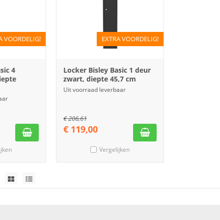
A VOORDELIG!
EXTRA VOORDELIG!
sic 4
Locker Bisley Basic 1 deur
iepte
zwart, diepte 45,7 cm
Uit voorraad leverbaar
aar
€
206,61
€
119,00
ijken
Vergelijken