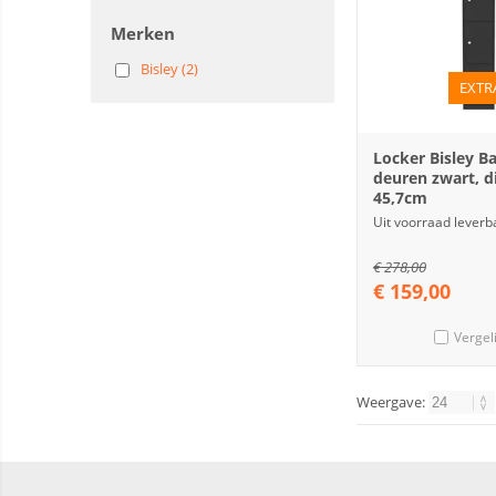
Merken
Bisley (2)
EXTR
Locker Bisley Ba
deuren zwart, d
45,7cm
Uit voorraad leverb
€
278,00
€
159,00
Vergel
Weergave: