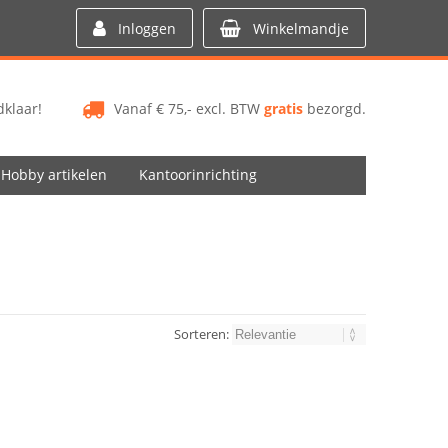
Inloggen
Winkelmandje
klaar!
Vanaf € 75,- excl. BTW
gratis
bezorgd.
Hobby artikelen
Kantoorinrichting
Sorteren: