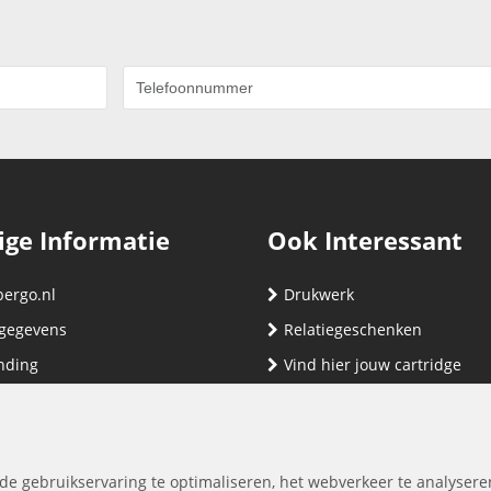
ige Informatie
Ook Interessant
bergo.nl
Drukwerk
gegevens
Relatiegeschenken
nding
Vind hier jouw cartridge
nservice (klachten & retouren)
ene Voorwaarden
yverklaring
de gebruikservaring te optimaliseren, het webverkeer te analysere