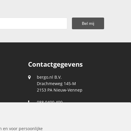
Contactgegevens
bergo.nl B.V.
Drachmeweg 145-M
2153 PA
Nieuw-Vennep
088 0400 400
klantenservice@bergo.nl
n en voor persoonlijke