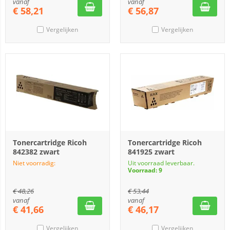
vanaf
vanaf
€
58,21
€
56,87
Vergelijken
Vergelijken
Tonercartridge Ricoh
Tonercartridge Ricoh
842382 zwart
841925 zwart
Niet voorradig:
Uit voorraad leverbaar.
Voorraad: 9
€
48,26
€
53,44
vanaf
vanaf
€
41,66
€
46,17
Vergelijken
Vergelijken