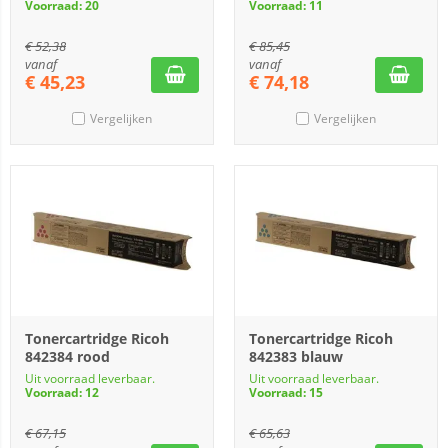
Voorraad: 20
Voorraad: 11
€
52,38
€
85,45
vanaf
vanaf
€
45,23
€
74,18
Vergelijken
Vergelijken
Tonercartridge Ricoh
Tonercartridge Ricoh
842384 rood
842383 blauw
Uit voorraad leverbaar.
Uit voorraad leverbaar.
Voorraad: 12
Voorraad: 15
€
67,15
€
65,63