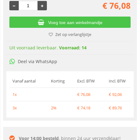
€
76,08
Voeg toe aan winkelmandje
Zet op verlanglijstje
Uit voorraad leverbaar.
Voorraad: 14
Deel via WhatsApp
Vanaf aantal
Korting
Excl. BTW
Incl. BTW
1x
€
76,08
€
92,06
3x
2%
€
74,18
€
89,76
Voor 14:00 besteld
, binnen 24 uur verzendklaar!