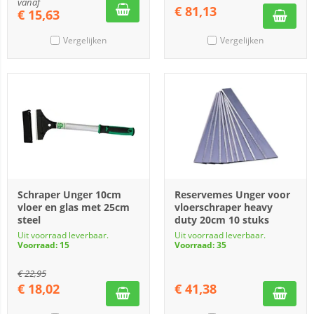
vanaf
€
81,13
€
15,63
Vergelijken
Vergelijken
Schraper Unger 10cm
Reservemes Unger voor
vloer en glas met 25cm
vloerschraper heavy
steel
duty 20cm 10 stuks
Uit voorraad leverbaar.
Uit voorraad leverbaar.
Voorraad: 15
Voorraad: 35
€
22,95
€
18,02
€
41,38