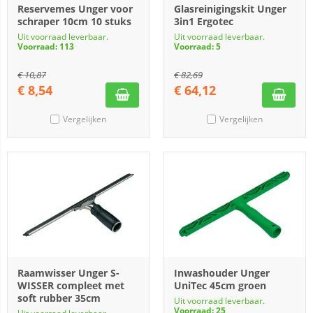
Reservemes Unger voor
Glasreinigingskit Unger
schraper 10cm 10 stuks
3in1 Ergotec
Uit voorraad leverbaar.
Uit voorraad leverbaar.
Voorraad: 113
Voorraad: 5
€
10,87
€
82,69
€
8,54
€
64,12
Vergelijken
Vergelijken
Raamwisser Unger S-
Inwashouder Unger
WISSER compleet met
UniTec 45cm groen
soft rubber 35cm
Uit voorraad leverbaar.
Voorraad: 25