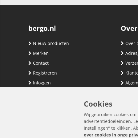
bergo.nl
Over
Nieuw producten
Over 
Merken
Adres
Contact
Verze
Registreren
Klante
Inloggen
Algem
Privac
Cookies
Wij gebruiken cookies om 
advertentiedoeleinden. Le
instellingen" te klikken. A
over cookies in onze priv