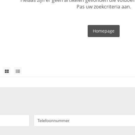
Helaas zijn er geen artikelen gevonden die voldo
Pas uw zoekcriteria aan.
Homepage