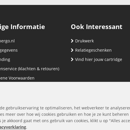
ige Informatie
Ook Interessant
bergo.nl
Drukwerk
gegevens
Relatiegeschenken
nding
Vind hier jouw cartridge
nservice (klachten & retouren)
ene Voorwaarden
yverklaring
de gebruikservaring te optimaliseren, het webverkeer te analysere
es meer over hoe wij cookies gebruiken en hoe je ze kunt beheren
ls je akkoord gaat met ons gebruik van cookies, klikt u op "Alles ac
acyverklaring
.