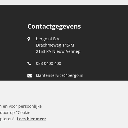
Contactgegevens
bergo.nl B.V.
Drachmeweg 145-M
2153 PA
Nieuw-Vennep
088 0400 400
klantenservice@bergo.nl
n en voor persoonlijke
 door op "Cookie
cepteren".
Lees hier meer