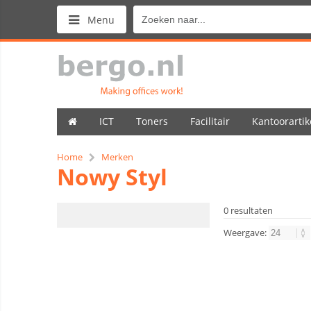
Menu
ICT
Toners
Facilitair
Kantoorartik
Home
Merken
Nowy Styl
0 resultaten
Weergave: