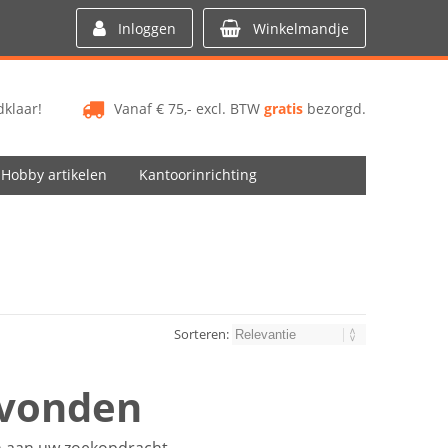
Inloggen
Winkelmandje
klaar!
Vanaf € 75,- excl. BTW
gratis
bezorgd.
Hobby artikelen
Kantoorinrichting
Sorteren:
evonden