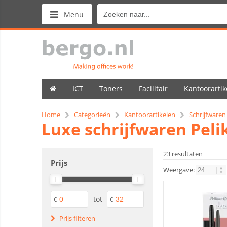
Menu
ICT
Toners
Facilitair
Kantoorartik
Home
Categorieën
Kantoorartikelen
Schrijfwaren
Luxe schrijfwaren Peli
23 resultaten
Prijs
Weergave:
tot
€
€
Prijs filteren