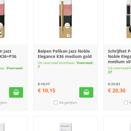
n Jazz
Balpen Pelikan Jazz Noble
Schrijfset P
 K36+P36
Elegance K36 medium gold
Noble Eleg
medium sil
Uit voorraad leverbaar.
Voorraad:
7
aar.
Voorraad:
Uit voorraad 
37
€
16,17
€
31,03
€
10,15
€
20,30
ijken
Vergelijken
V