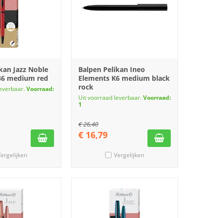
kan Jazz Noble
Balpen Pelikan Ineo
36 medium red
Elements K6 medium black
rock
leverbaar.
Voorraad:
Uit voorraad leverbaar.
Voorraad:
1
€
26,40
€
16,79
ergelijken
Vergelijken