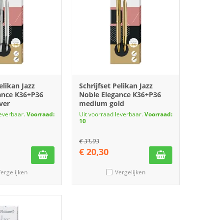
elikan Jazz
Schrijfset Pelikan Jazz
ance K36+P36
Noble Elegance K36+P36
ver
medium gold
leverbaar.
Voorraad:
Uit voorraad leverbaar.
Voorraad:
10
€
31,03
€
20,30
ergelijken
Vergelijken