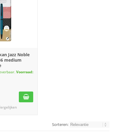
kan Jazz Noble
K36 medium
e
leverbaar.
Voorraad:
ergelijken
Sorteren: