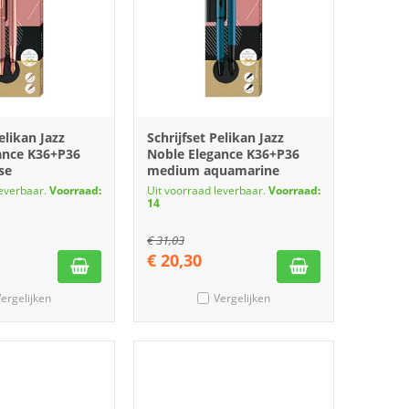
elikan Jazz
Schrijfset Pelikan Jazz
ance K36+P36
Noble Elegance K36+P36
se
medium aquamarine
leverbaar.
Voorraad:
Uit voorraad leverbaar.
Voorraad:
14
€
31,03
€
20,30
ergelijken
Vergelijken