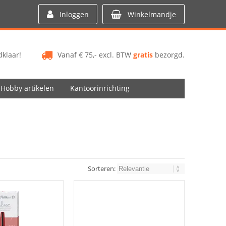
Inloggen
Winkelmandje
klaar!
Vanaf € 75,- excl. BTW
gratis
bezorgd.
Hobby artikelen
Kantoorinrichting
Sorteren: