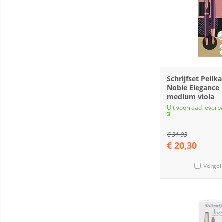
Schrijfset Pelika
Noble Elegance
medium viola
Uit voorraad leverb
3
€
31,03
€
20,30
Vergel