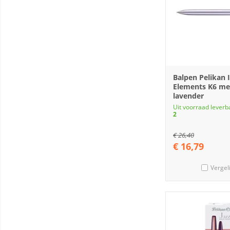
Balpen Pelikan 
Elements K6 m
lavender
Uit voorraad leverb
2
€
26,40
€
16,79
Vergel