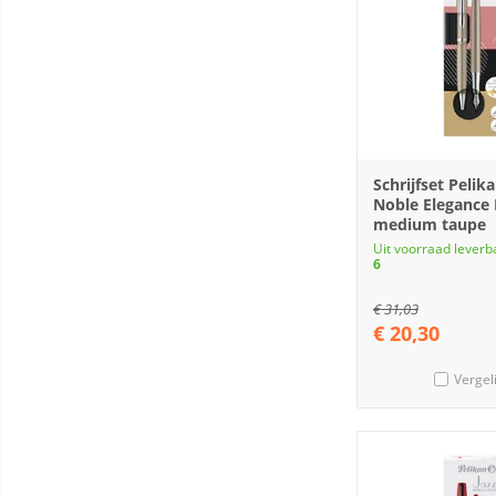
Schrijfset Pelika
Noble Elegance
medium taupe
Uit voorraad leverb
6
€
31,03
€
20,30
Vergel