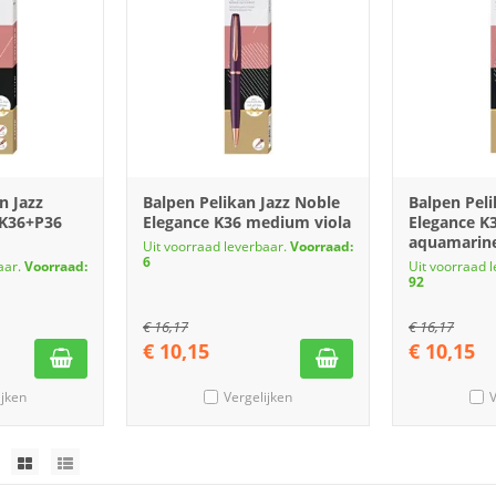
n Jazz
Balpen Pelikan Jazz Noble
Balpen Peli
 K36+P36
Elegance K36 medium viola
Elegance 
aquamarin
Uit voorraad leverbaar.
Voorraad:
6
aar.
Voorraad:
Uit voorraad 
92
€
16,17
€
16,17
€
10,15
€
10,15
ijken
Vergelijken
V