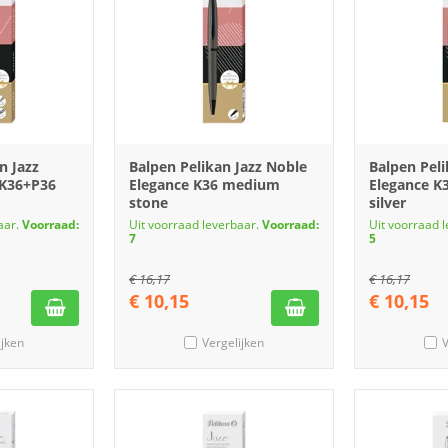
n Jazz
Balpen Pelikan Jazz Noble
Balpen Peli
 K36+P36
Elegance K36 medium
Elegance 
stone
silver
aar.
Voorraad:
Uit voorraad leverbaar.
Voorraad:
Uit voorraad 
7
5
€
16,17
€
16,17
€
10,15
€
10,15
ijken
Vergelijken
V