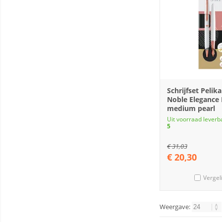
Schrijfset Pelika
Noble Elegance
medium pearl
Uit voorraad leverb
5
€
31,03
€
20,30
Vergel
Weergave: