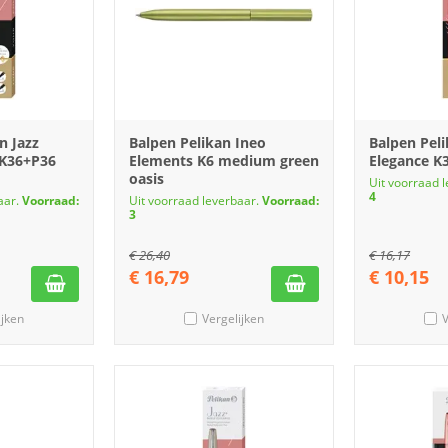
n Jazz
Balpen Pelikan Ineo
Balpen Peli
 K36+P36
Elements K6 medium green
Elegance K
oasis
Uit voorraad 
4
aar.
Voorraad:
Uit voorraad leverbaar.
Voorraad:
3
€
26,40
€
16,17
€
16,79
€
10,15
ijken
Vergelijken
V