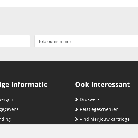
ige Informatie
Ook Interessant
bergo.nl
Drukwerk
gegevens
Relatiegeschenken
nding
Vind hier jouw cartridge
nservice (klachten & retouren)