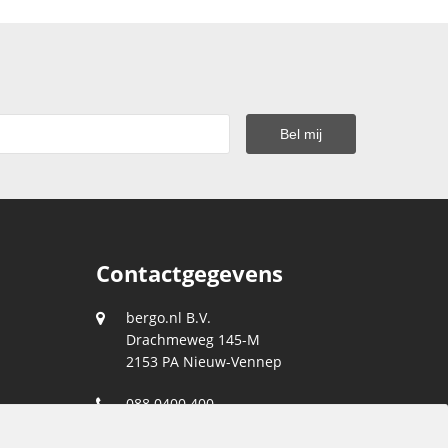
Contactgegevens
bergo.nl B.V.
Drachmeweg 145-M
2153 PA
Nieuw-Vennep
088 0400 400
klantenservice@bergo.nl