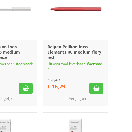
ikan Ineo
Balpen Pelikan Ineo
K6 medium
Elements K6 medium fiery
eeze
red
leverbaar.
Voorraad:
Uit voorraad leverbaar.
Voorraad:
2
€
26,40
€
16,79
ergelijken
Vergelijken