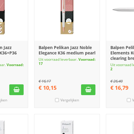
n Jazz
Balpen Pelikan Jazz Noble
Balpen Pel
 K36+P36
Elegance K36 medium pearl
Elements 
clearing br
Uit voorraad leverbaar.
Voorraad:
17
aar.
Voorraad:
Uit voorraad 
2
€
16,17
€
26,40
€
10,15
€
16,79
ijken
Vergelijken
V