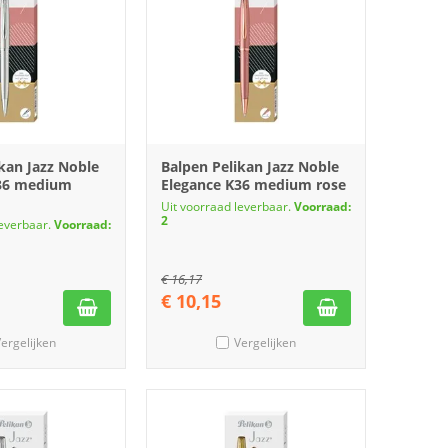
kan Jazz Noble
Balpen Pelikan Jazz Noble
K36 medium
Elegance K36 medium rose
Uit voorraad leverbaar.
Voorraad:
2
leverbaar.
Voorraad:
€
16,17
€
10,15
ergelijken
Vergelijken