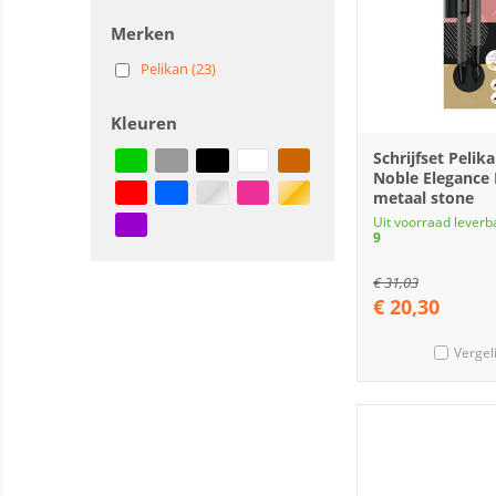
Merken
Pelikan (23)
Kleuren
Schrijfset Pelika
Noble Elegance
metaal stone
Uit voorraad leverb
9
€
31,03
€
20,30
Vergel