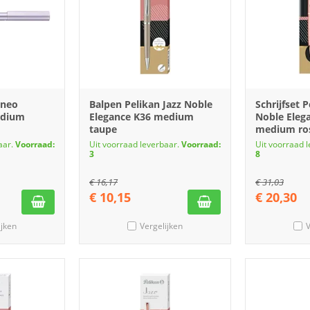
Ineo
Balpen Pelikan Jazz Noble
Schrijfset P
edium
Elegance K36 medium
Noble Eleg
taupe
medium ro
aar.
Voorraad:
Uit voorraad leverbaar.
Voorraad:
Uit voorraad 
3
8
€
16,17
€
31,03
€
10,15
€
20,30
ijken
Vergelijken
V