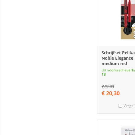
Schrijfset Pelika
Noble Elegance
medium red
Uit voorraad leverb
13
€
31,03
€
20,30
Vergel