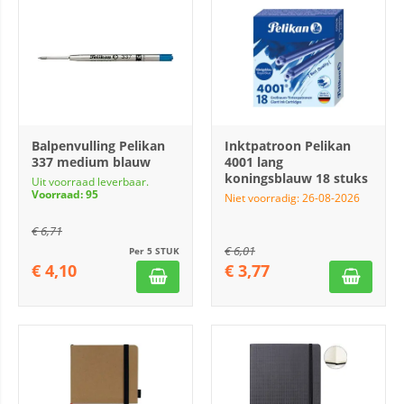
Balpenvulling Pelikan
Inktpatroon Pelikan
337 medium blauw
4001 lang
koningsblauw 18 stuks
Uit voorraad leverbaar.
Voorraad: 95
Niet voorradig: 26-08-2026
€
6,71
€
6,01
Per 5 STUK
€
4,10
€
3,77