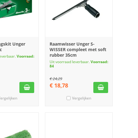
ngskit Unger
Raamwisser Unger S-
c
WISSER compleet met soft
rubber 35cm
leverbaar.
Voorraad:
Uit voorraad leverbaar.
Voorraad:
84
€
24,29
€
18,78
ergelijken
Vergelijken