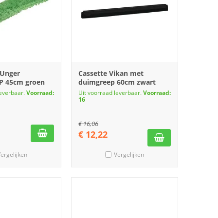
 Unger
Cassette Vikan met
P 45cm groen
duimgreep 60cm zwart
leverbaar.
Voorraad:
Uit voorraad leverbaar.
Voorraad:
16
€
16,06
€
12,22
ergelijken
Vergelijken