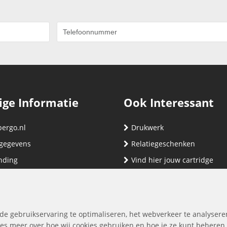
ige Informatie
Ook Interessant
bergo.nl
Drukwerk
gegevens
Relatiegeschenken
nding
Vind hier jouw cartridge
nservice (klachten & retouren)
ene Voorwaarden
yverklaring
de gebruikservaring te optimaliseren, het webverkeer te analysere
es meer over hoe wij cookies gebruiken en hoe je ze kunt beheren