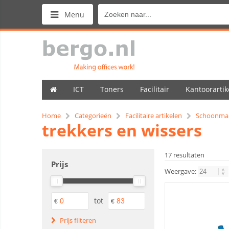
Menu
ICT
Toners
Facilitair
Kantoorartik
Home
Categorieën
Facilitaire artikelen
Schoonma
trekkers en wissers
17 resultaten
Prijs
Weergave:
tot
€
€
Prijs filteren