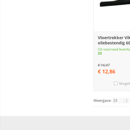
Vloertrekker Vi
oliebestendig 
Uit voorraad leverb
23
€
16,97
€
12,86
Vergel
Weergave: