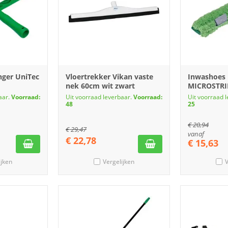
ger UniTec
Vloertrekker Vikan vaste
Inwashoes
nek 60cm wit zwart
MICROSTRI
aar.
Voorraad:
Uit voorraad leverbaar.
Voorraad:
Uit voorraad 
48
25
€
20,94
€
29,47
vanaf
€
22,78
€
15,63
ijken
Vergelijken
V