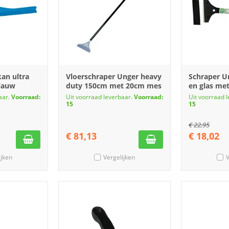
kan ultra
Vloerschraper Unger heavy
Schraper U
lauw
duty 150cm met 20cm mes
en glas met
aar.
Voorraad:
Uit voorraad leverbaar.
Voorraad:
Uit voorraad 
15
15
€
22,95
€
81,13
€
18,02
ijken
Vergelijken
V