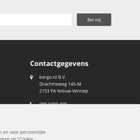
Contactgegevens
bergo.nl B.V.
Drachmeweg 145-M
2153 PA
Nieuw-Vennep
088 0400 400
klantenservice@bergo.nl
n en voor persoonlijke
 door op "Cookie