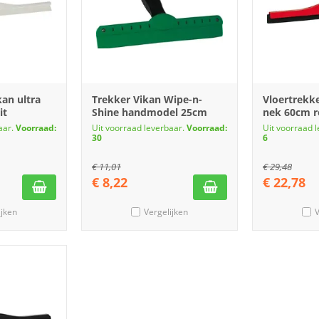
kan ultra
Trekker Vikan Wipe-n-
Vloertrekke
it
Shine handmodel 25cm
nek 60cm r
aar.
Voorraad:
Uit voorraad leverbaar.
Voorraad:
Uit voorraad 
30
6
€
11,01
€
29,48
€
8,22
€
22,78
ijken
Vergelijken
V