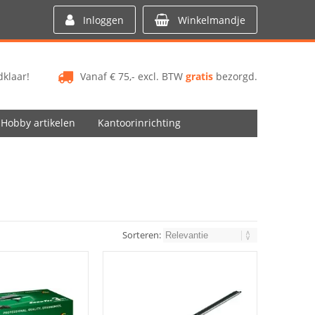
Inloggen
Winkelmandje
klaar!
Vanaf € 75,- excl. BTW
gratis
bezorgd.
Hobby artikelen
Kantoorinrichting
Sorteren: