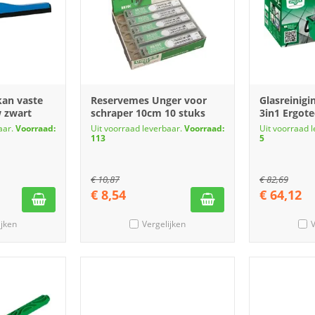
kan vaste
Reservemes Unger voor
Glasreinigi
 zwart
schraper 10cm 10 stuks
3in1 Ergote
aar.
Voorraad:
Uit voorraad leverbaar.
Voorraad:
Uit voorraad 
113
5
€
10,87
€
82,69
€
8,54
€
64,12
ijken
Vergelijken
V