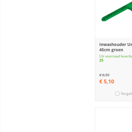
Inwashouder Un
45cm groen
Uit voorraad leverb
25
€
6,50
€
5,10
Vergel