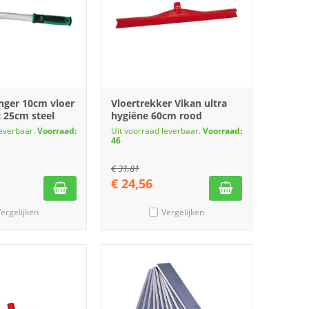
nger 10cm vloer
Vloertrekker Vikan ultra
 25cm steel
hygiëne 60cm rood
leverbaar.
Voorraad:
Uit voorraad leverbaar.
Voorraad:
46
€
31,81
€
24,56
ergelijken
Vergelijken