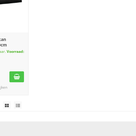
kan
60cm
aar.
Voorraad:
ijken