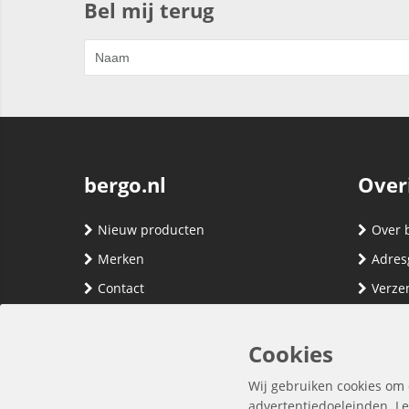
Bel mij terug
bergo.nl
Over
Nieuw producten
Over 
Merken
Adres
Contact
Verze
Registreren
Klante
Inloggen
Algem
Cookies
Privac
Wij gebruiken cookies om 
advertentiedoeleinden. Le