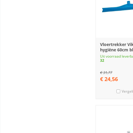
Vloertrekker Vi
hygiëne 60cm b
Uit voorraad leverb
32
€
31,77
€
24,56
Vergel