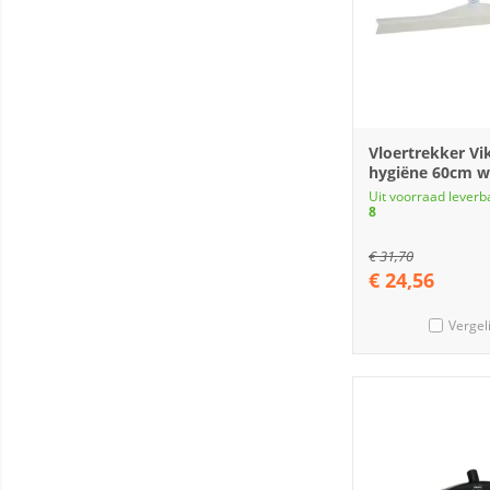
Vloertrekker Vi
hygiëne 60cm w
Uit voorraad leverb
8
€
31,70
€
24,56
Vergel