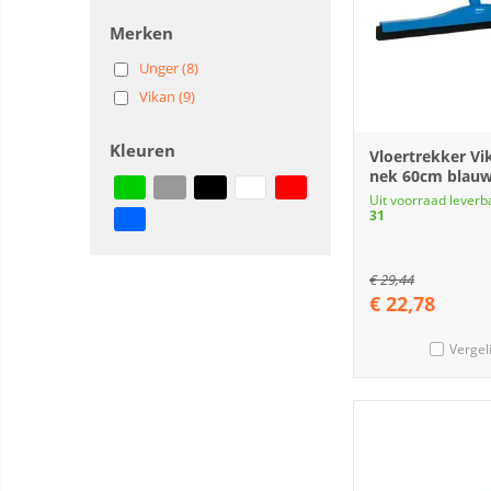
Merken
Unger (8)
Vikan (9)
Kleuren
Vloertrekker Vi
nek 60cm blauw
Uit voorraad leverb
31
€
29,44
€
22,78
Vergel