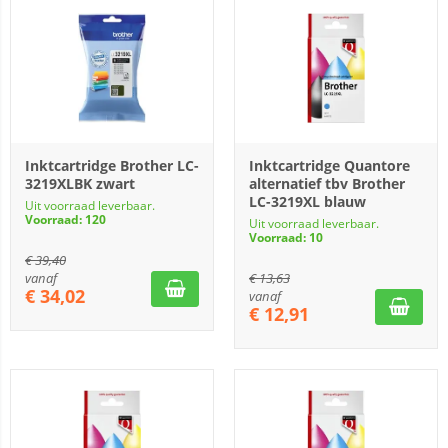
Inktcartridge Brother LC-
Inktcartridge Quantore
3219XLBK zwart
alternatief tbv Brother
LC-3219XL blauw
Uit voorraad leverbaar.
Voorraad: 120
Uit voorraad leverbaar.
Voorraad: 10
€
39,40
vanaf
€
13,63
€
34,02
vanaf
€
12,91