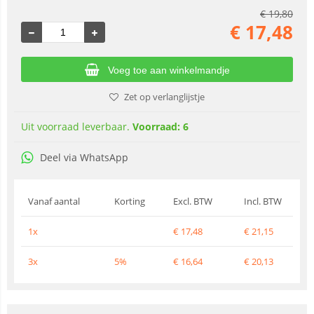
€
19,80
€
17,48
Voeg toe aan winkelmandje
Zet op verlanglijstje
Uit voorraad leverbaar.
Voorraad: 6
Deel via WhatsApp
Vanaf aantal
Korting
Excl. BTW
Incl. BTW
1x
€
17,48
€
21,15
3x
5%
€
16,64
€
20,13