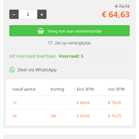
€
72,72
€
64,63
Voeg toe aan winkelmandje
Zet op verlanglijstje
Uit voorraad leverbaar.
Voorraad: 5
Deel via WhatsApp
Vanaf aantal
Korting
Excl. BTW
Incl. BTW
1x
€
64,63
€
78,20
3x
2%
€
63,02
€
76,25