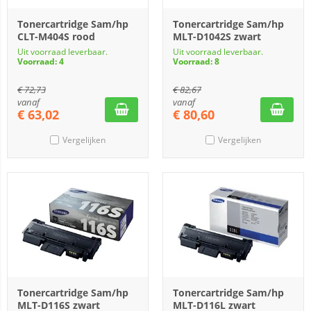
Tonercartridge Sam/hp
Tonercartridge Sam/hp
CLT-M404S rood
MLT-D1042S zwart
Uit voorraad leverbaar.
Uit voorraad leverbaar.
Voorraad: 4
Voorraad: 8
€
72,73
€
82,67
vanaf
vanaf
€
63,02
€
80,60
Vergelijken
Vergelijken
Tonercartridge Sam/hp
Tonercartridge Sam/hp
MLT-D116S zwart
MLT-D116L zwart