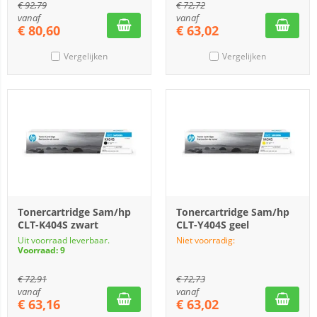
€
92,79
€
72,72
vanaf
vanaf
€
80,60
€
63,02
Vergelijken
Vergelijken
Tonercartridge Sam/hp
Tonercartridge Sam/hp
CLT-K404S zwart
CLT-Y404S geel
Uit voorraad leverbaar.
Niet voorradig:
Voorraad: 9
€
72,91
€
72,73
vanaf
vanaf
€
63,16
€
63,02