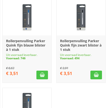
Rollerpenvulling Parker
Rollerpenvulling Parker
Quink fijn blauw blister
Quink fijn zwart blister à
à 1 stuk
1 stuk
Uit voorraad leverbaar.
Uit voorraad leverbaar.
Voorraad: 746
Voorraad: 494
€
6,63
€
3,91
€
3,51
€
3,51