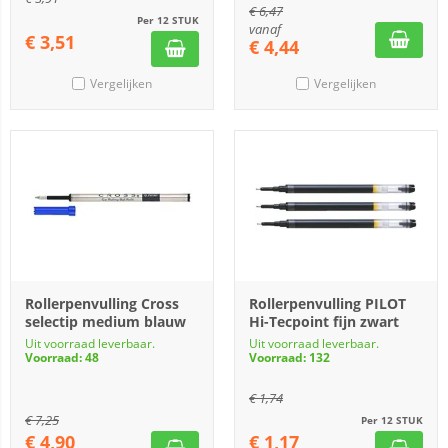
€
6,47
Per 12 STUK
vanaf
€
3,51
€
4,44
Vergelijken
Vergelijken
Rollerpenvulling Cross
Rollerpenvulling PILOT
selectip medium blauw
Hi-Tecpoint fijn zwart
Uit voorraad leverbaar.
Uit voorraad leverbaar.
Voorraad: 48
Voorraad: 132
€
1,74
€
7,25
Per 12 STUK
€
4,90
€
1,17