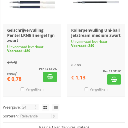
Gelschrijvervulling
Rollerpenvulling Uni-ball
Pentel LRN5 Energel fijn
Jetstream medium zwart
zwart
Uit voorraad leverbaar.
Voorraad: 240
Uit voorraad leverbaar.
Voorraad: 480
€
1,42
€
2,09
Per 12 STUK
Per 12 STUK
vanaf
€
1,13
€
0,78
Vergelijken
Vergelijken
Weergave:
Sorteren:
Pagina
1
van
3
(66 resultaten)