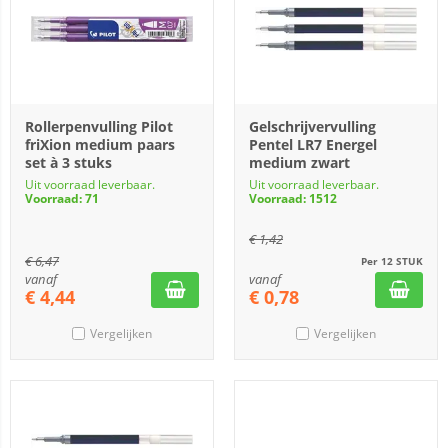
Rollerpenvulling Pilot
Gelschrijvervulling
friXion medium paars
Pentel LR7 Energel
set à 3 stuks
medium zwart
Uit voorraad leverbaar.
Uit voorraad leverbaar.
Voorraad: 71
Voorraad: 1512
€
1,42
€
6,47
Per 12 STUK
vanaf
vanaf
€
4,44
€
0,78
Vergelijken
Vergelijken