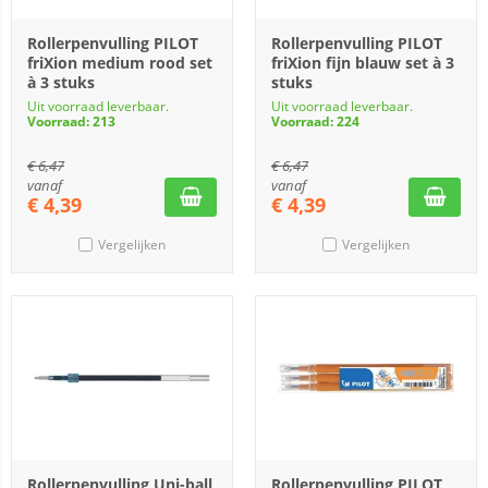
Rollerpenvulling PILOT
Rollerpenvulling PILOT
friXion medium rood set
friXion fijn blauw set à 3
à 3 stuks
stuks
Uit voorraad leverbaar.
Uit voorraad leverbaar.
Voorraad: 213
Voorraad: 224
€
6,47
€
6,47
vanaf
vanaf
€
4,39
€
4,39
Vergelijken
Vergelijken
Rollerpenvulling Uni-ball
Rollerpenvulling PILOT