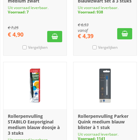
medium zwart
blauwzwart set à 3 stuks
Uit voorraad leverbaar.
Uit voorraad leverbaar.
Voorraad: 7
Voorraad: 938
€
6,53
€
7,25
vanaf
€
4,90
€
4,39
Vergelijken
Vergelijken
Rollerpenvulling
Rollerpenvulling Parker
STABILO Easyoriginal
Quink medium blauw
medium blauw doosje à
blister à 1 stuk
3 stuks
Uit voorraad leverbaar.
Voorraad: 1141
Uit voorraad leverbaar.