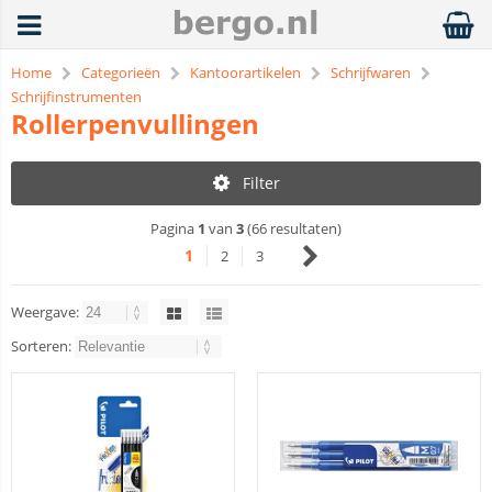
Home
Categorieën
Kantoorartikelen
Schrijfwaren
Schrijfinstrumenten
Rollerpenvullingen
Filter
Pagina
1
van
3
(66 resultaten)
1
2
3
Weergave:
Sorteren: