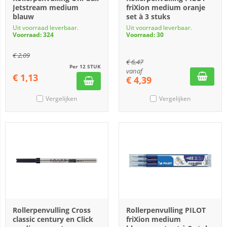
Jetstream medium
friXion medium oranje
blauw
set à 3 stuks
Uit voorraad leverbaar.
Uit voorraad leverbaar.
Voorraad: 324
Voorraad: 30
€
2,09
€
6,47
Per 12 STUK
vanaf
€
1,13
€
4,39
Vergelijken
Vergelijken
Rollerpenvulling Cross
Rollerpenvulling PILOT
classic century en Click
friXion medium