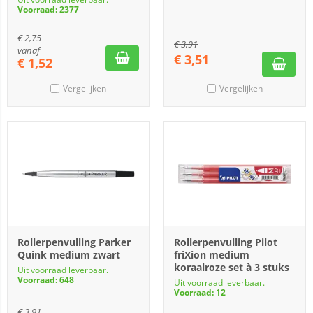
Voorraad: 2377
€
2,75
€
3,91
vanaf
€
3,51
€
1,52
Vergelijken
Vergelijken
Rollerpenvulling Parker
Rollerpenvulling Pilot
Quink medium zwart
friXion medium
koraalroze set à 3 stuks
Uit voorraad leverbaar.
Voorraad: 648
Uit voorraad leverbaar.
Voorraad: 12
€
3,91