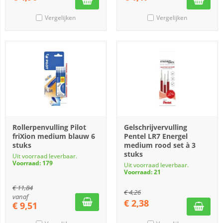
Vergelijken
Vergelijken
Rollerpenvulling Pilot
Gelschrijvervulling
friXion medium blauw 6
Pentel LR7 Energel
stuks
medium rood set à 3
stuks
Uit voorraad leverbaar.
Voorraad: 179
Uit voorraad leverbaar.
Voorraad: 21
€
11,84
€
4,26
vanaf
€
2,38
€
9,51