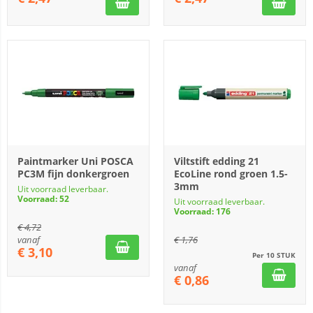
Paintmarker Uni POSCA
Viltstift edding 21
PC3M fijn donkergroen
EcoLine rond groen 1.5-
3mm
Uit voorraad leverbaar.
Voorraad: 52
Uit voorraad leverbaar.
Voorraad: 176
€
4,72
vanaf
€
1,76
€
3,10
Per 10 STUK
vanaf
€
0,86