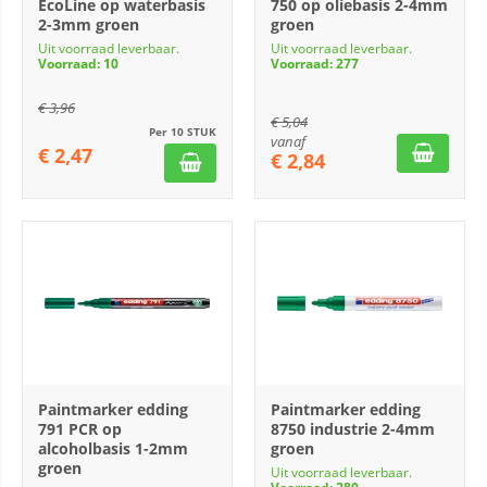
EcoLine op waterbasis
750 op oliebasis 2-4mm
2-3mm groen
groen
Uit voorraad leverbaar.
Uit voorraad leverbaar.
Voorraad: 10
Voorraad: 277
€
3,96
€
5,04
Per 10 STUK
vanaf
€
2,47
€
2,84
Paintmarker edding
Paintmarker edding
791 PCR op
8750 industrie 2-4mm
alcoholbasis 1-2mm
groen
groen
Uit voorraad leverbaar.