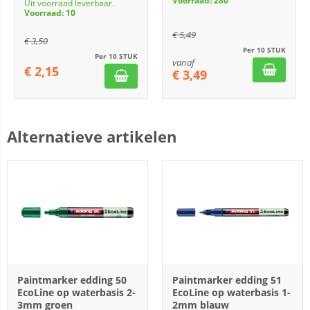
Voorraad: 280
Uit voorraad leverbaar.
Voorraad: 10
€
5,49
€
3,50
Per 10 STUK
Per 10 STUK
vanaf
€
2,15
€
3,49
Alternatieve artikelen
Paintmarker edding 50
Paintmarker edding 51
EcoLine op waterbasis 2-
EcoLine op waterbasis 1-
3mm groen
2mm blauw