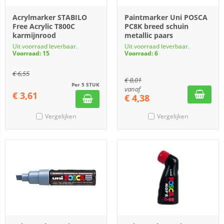
Acrylmarker STABILO
Paintmarker Uni POSCA
Free Acrylic T800C
PC8K breed schuin
karmijnrood
metallic paars
Uit voorraad leverbaar.
Uit voorraad leverbaar.
Voorraad: 15
Voorraad: 6
€
6,55
€
8,01
Per 5 STUK
vanaf
€
3,61
€
4,38
Vergelijken
Vergelijken