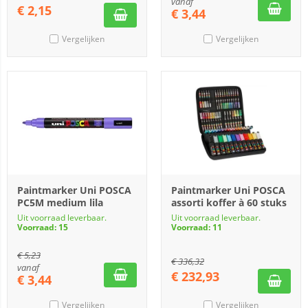
vanaf
€
2,15
€
3,44
Vergelijken
Vergelijken
Paintmarker Uni POSCA
Paintmarker Uni POSCA
PC5M medium lila
assorti koffer à 60 stuks
Uit voorraad leverbaar.
Uit voorraad leverbaar.
Voorraad: 15
Voorraad: 11
€
5,23
€
336,32
vanaf
€
232,93
€
3,44
Vergelijken
Vergelijken