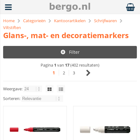
Home
Categorieën
Kantoorartikelen
Schrijfwaren
Viltstiften
Glans-, mat- en decoratiemarkers
Filter
Pagina
1
van
17
(402 resultaten)
1
2
3
Weergave:
Sorteren: