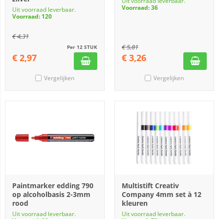
Uit voorraad leverbaar.
Voorraad: 36
Uit voorraad leverbaar.
Voorraad: 120
€
4,31
€
5,81
Per 12 STUK
€
2,97
€
3,26
Vergelijken
Vergelijken
Paintmarker edding 790
Multistift Creativ
op alcoholbasis 2-3mm
Company 4mm set à 12
rood
kleuren
Uit voorraad leverbaar.
Uit voorraad leverbaar.