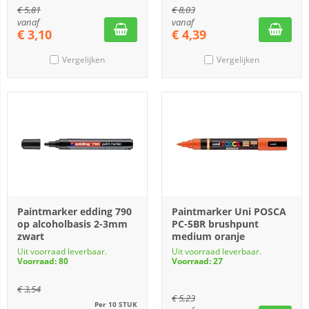
€
5,81
€
8,03
vanaf
vanaf
€
3,10
€
4,39
Vergelijken
Vergelijken
Paintmarker edding 790
Paintmarker Uni POSCA
op alcoholbasis 2-3mm
PC-5BR brushpunt
zwart
medium oranje
Uit voorraad leverbaar.
Uit voorraad leverbaar.
Voorraad: 80
Voorraad: 27
€
3,54
€
5,23
Per 10 STUK