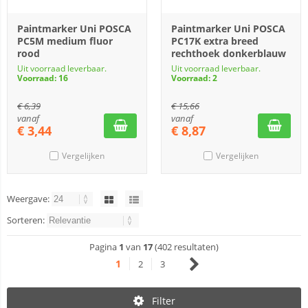
Paintmarker Uni POSCA
Paintmarker Uni POSCA
PC5M medium fluor
PC17K extra breed
rood
rechthoek donkerblauw
Uit voorraad leverbaar.
Uit voorraad leverbaar.
Voorraad: 16
Voorraad: 2
€
6,39
€
15,66
vanaf
vanaf
€
3,44
€
8,87
Vergelijken
Vergelijken
Weergave:
Sorteren:
Pagina
1
van
17
(402 resultaten)
1
2
3
Filter