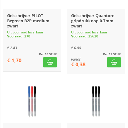
Gelschrijver PILOT
Gelschrijver Quantore
Begreen B2P medium
gripdrukknop 0.7mm
zwart
zwart
Uit voorraad leverbaar.
Uit voorraad leverbaar.
Voorraad: 270
Voorraad: 25620
€
2,43
€
0,80
Per 10 STUK
Per 12 STUK
vanaf
€
1,70
€
0,38