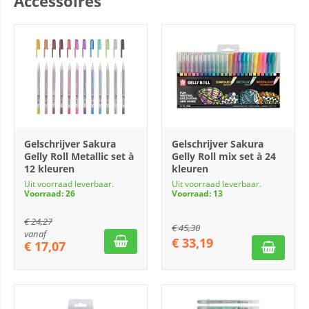
Accessoires
Gelschrijver Sakura
Gelschrijver Sakura
Gelly Roll Metallic set à
Gelly Roll mix set à 24
12 kleuren
kleuren
Uit voorraad leverbaar.
Uit voorraad leverbaar.
Voorraad: 26
Voorraad: 13
€
24,27
€
45,30
vanaf
€
33,19
€
17,07