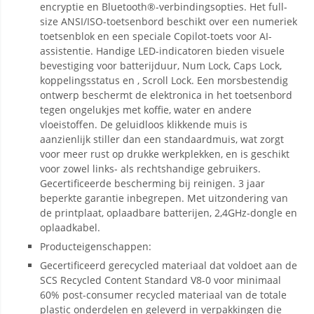
encryptie en Bluetooth®-verbindingsopties. Het full-
size ANSI/ISO-toetsenbord beschikt over een numeriek
toetsenblok en een speciale Copilot-toets voor AI-
assistentie. Handige LED-indicatoren bieden visuele
bevestiging voor batterijduur, Num Lock, Caps Lock,
koppelingsstatus en , Scroll Lock. Een morsbestendig
ontwerp beschermt de elektronica in het toetsenbord
tegen ongelukjes met koffie, water en andere
vloeistoffen. De geluidloos klikkende muis is
aanzienlijk stiller dan een standaardmuis, wat zorgt
voor meer rust op drukke werkplekken, en is geschikt
voor zowel links- als rechtshandige gebruikers.
Gecertificeerde bescherming bij reinigen. 3 jaar
beperkte garantie inbegrepen. Met uitzondering van
de printplaat, oplaadbare batterijen, 2,4GHz-dongle en
oplaadkabel.
Producteigenschappen:
Gecertificeerd gerecycled materiaal dat voldoet aan de
SCS Recycled Content Standard V8-0 voor minimaal
60% post-consumer recycled materiaal van de totale
plastic onderdelen en geleverd in verpakkingen die