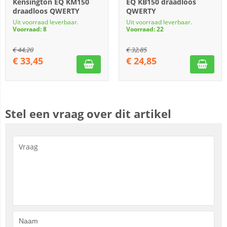
Kensington EQ KM150
EQ KB150 draadloos
draadloos QWERTY
QWERTY
Uit voorraad leverbaar.
Uit voorraad leverbaar.
Voorraad: 8
Voorraad: 22
€
44,20
€
32,85
€
33,45
€
24,85
Stel een vraag over dit artikel