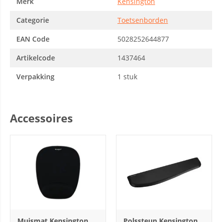
Merk
Kensington
Categorie
Toetsenborden
EAN Code
5028252644877
Artikelcode
1437464
Verpakking
1 stuk
Accessoires
Muismat Kensington
Polssteun Kensington