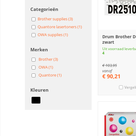
Categorieën
Brother supplies (3)
Quantore lasertoners (1)
OWA supplies (1)
Drum Brother 
zwart
Uit voorraad leverb
Merken
4
Brother (3)
€
103,95
OWA (1)
vanaf
Quantore (1)
€
90,21
Vergel
Kleuren