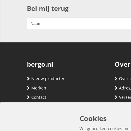
Bel mij terug
bergo.nl
Over
Nieuw producten
Over 
Merken
Adres
Contact
Verze
Registreren
Klante
Inloggen
Algem
Cookies
Privac
Wij gebruiken cookies om 