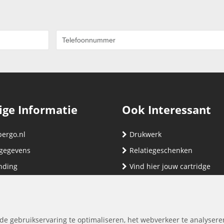
ige Informatie
Ook Interessant
bergo.nl
Drukwerk
gegevens
Relatiegeschenken
nding
Vind hier jouw cartridge
nservice (klachten & retouren)
ene Voorwaarden
yverklaring
de gebruikservaring te optimaliseren, het webverkeer te analysere