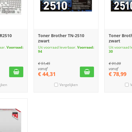
DR2510
Toner Brother TN-2510
Toner Brot
zwart
zwart
aar.
Voorraad:
Uit voorraad leverbaar.
Voorraad:
Uit voorraad 
94
30
€
51,45
€
91,09
vanaf
vanaf
€
44,31
€
78,99
ijken
Vergelijken
V