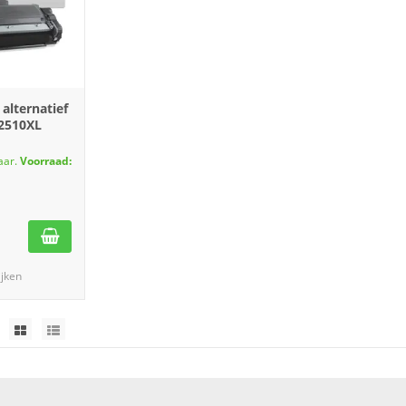
alternatief
-2510XL
aar.
Voorraad:
ijken