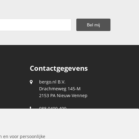
Contactgegevens
bergo.nl B.V.
Drachmeweg 145-M
2153 PA
Nieuw-Vennep
088 0400 400
klantenservice@bergo.nl
n en voor persoonlijke