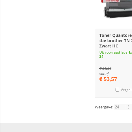
Toner Quantore 
tbv brother TN
Zwart HC
Uit voorraad leverb
24
€
56,30
vanaf
€
53,57
Vergel
Weergave: