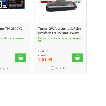
her TN-2510XL
Toner OWA alternatief tbv
Brother TN-2510XL zwart
leverbaar.
Voorraad:
Uit voorraad leverbaar.
Voorraad:
31
€
64,62
vanaf
€
61,49
ergelijken
Vergelijken