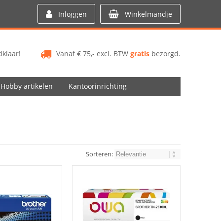
Inloggen
Winkelmandje
klaar!
Vanaf € 75,- excl. BTW
gratis
bezorgd.
Hobby artikelen
Kantoorinrichting
Sorteren: