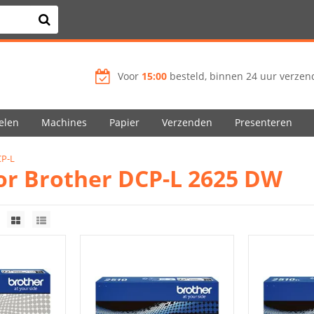
Voor
15:00
besteld, binnen 24 uur verzend
elen
Machines
Papier
Verzenden
Presenteren
CP-L
oor Brother DCP-L 2625 DW