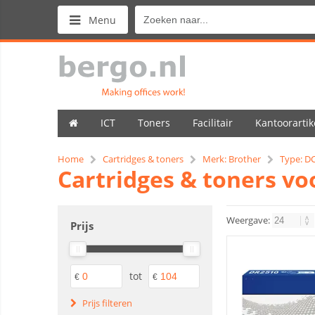
Menu
ICT
Toners
Facilitair
Kantoorartik
Home
Cartridges & toners
Merk: Brother
Type: D
Cartridges & toners v
Weergave:
Prijs
tot
€
€
Prijs filteren