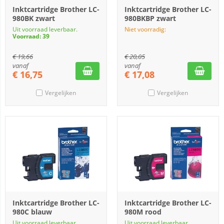
Inktcartridge Brother LC-
Inktcartridge Brother LC-
980BK zwart
980BKBP zwart
Uit voorraad leverbaar.
Niet voorradig:
Voorraad: 39
€
19,66
€
20,05
vanaf
vanaf
€
16,75
€
17,08
Vergelijken
Vergelijken
Inktcartridge Brother LC-
Inktcartridge Brother LC-
980C blauw
980M rood
Uit voorraad leverbaar.
Uit voorraad leverbaar.