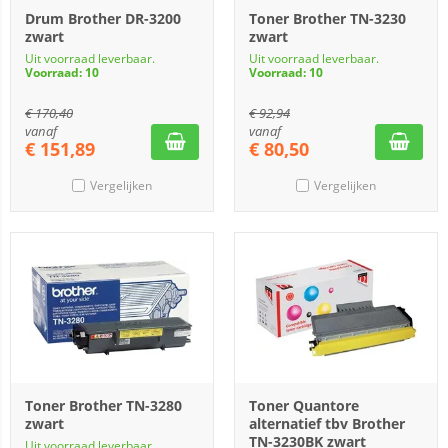
Drum Brother DR-3200
Toner Brother TN-3230
zwart
zwart
Uit voorraad leverbaar.
Uit voorraad leverbaar.
Voorraad: 10
Voorraad: 10
€
170,40
€
92,94
vanaf
vanaf
€
151,89
€
80,50
Vergelijken
Vergelijken
Toner Brother TN-3280
Toner Quantore
zwart
alternatief tbv Brother
TN-3230BK zwart
Uit voorraad leverbaar.