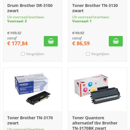
Drum Brother DR-3100
Toner Brother TN-3130
zwart
zwart
Uit voorraad leverbaar.
Uit voorraad leverbaar.
Voorraad: 3
Voorraad: 1
€
199,32
€
99,92
vanaf
vanaf
€
177,84
€
86,59
Vergelijken
Vergelijken
Toner Brother TN-3170
Toner Quantore
zwart
alternatief tbv Brother
TN-3170BK zwart
Uit voorraad leverbaar.