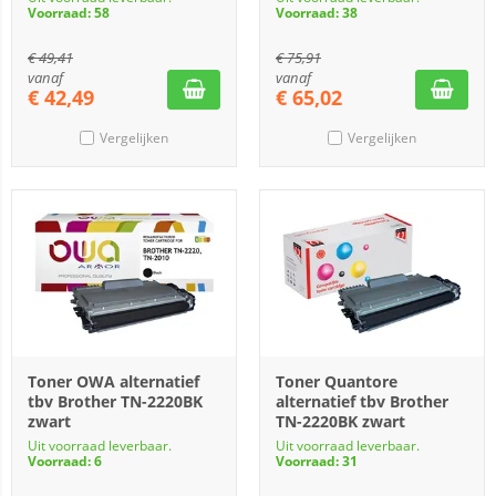
Voorraad: 58
Voorraad: 38
€
49,41
€
75,91
vanaf
vanaf
€
42,49
€
65,02
Vergelijken
Vergelijken
Toner OWA alternatief
Toner Quantore
tbv Brother TN-2220BK
alternatief tbv Brother
zwart
TN-2220BK zwart
Uit voorraad leverbaar.
Uit voorraad leverbaar.
Voorraad: 6
Voorraad: 31