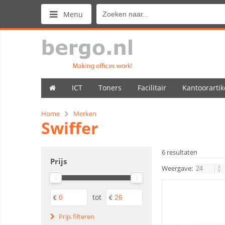
Menu
ICT
Toners
Facilitair
Kantoorartik
Home
Merken
Swiffer
6 resultaten
Prijs
Weergave:
tot
€
€
Prijs filteren