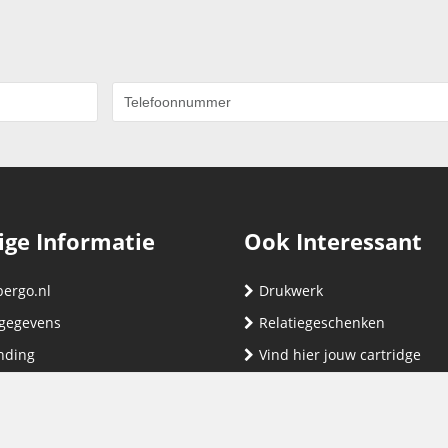
ige Informatie
Ook Interessant
bergo.nl
Drukwerk
gegevens
Relatiegeschenken
nding
Vind hier jouw cartridge
nservice (klachten & retouren)
ene Voorwaarden