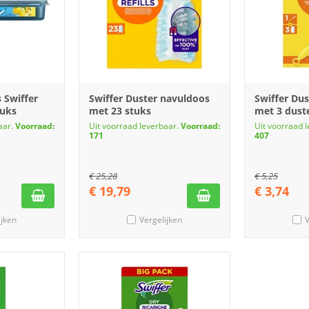
 Swiffer
Swiffer Duster navuldoos
Swiffer Dus
tuks
met 23 stuks
met 3 dust
aar.
Voorraad:
Uit voorraad leverbaar.
Voorraad:
Uit voorraad 
171
407
€
25,28
€
5,25
€
19,79
€
3,74
ijken
Vergelijken
V