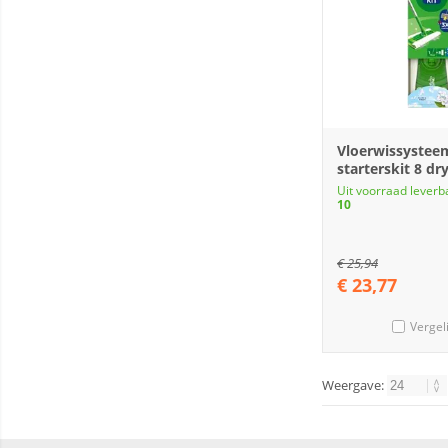
Vloerwissysteem
starterskit 8 dr
Uit voorraad leverb
10
€
25,94
€
23,77
Vergel
Weergave: