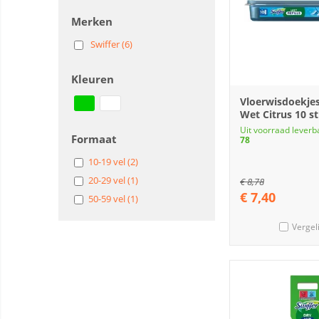
Merken
Swiffer (6)
Kleuren
Vloerwisdoekjes
Wet Citrus 10 s
Uit voorraad leverb
Formaat
78
10-19 vel (2)
20-29 vel (1)
€
8,78
€
7,40
50-59 vel (1)
Vergel