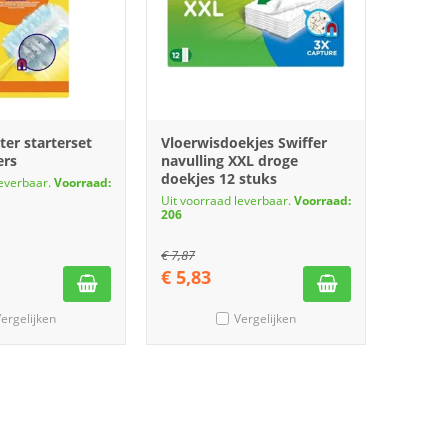
ter starterset
Vloerwisdoekjes Swiffer
ers
navulling XXL droge
doekjes 12 stuks
leverbaar.
Voorraad:
Uit voorraad leverbaar.
Voorraad:
206
€
7,87
€
5,83
ergelijken
Vergelijken