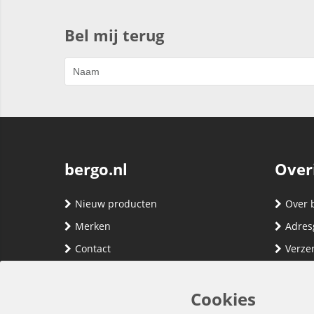
Bel mij terug
bergo.nl
Over
Nieuw producten
Over 
Merken
Adres
Contact
Verze
Registreren
Klante
Inloggen
Algem
Cookies