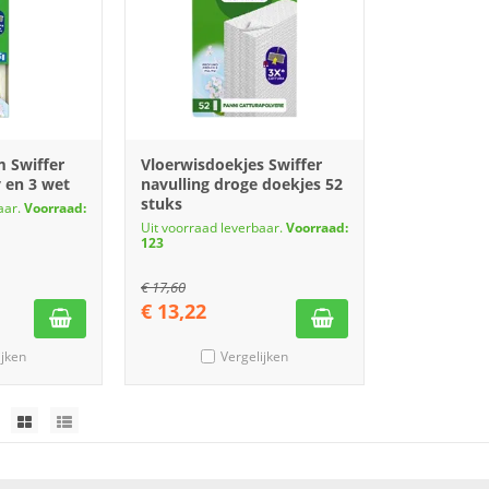
 Swiffer
Vloerwisdoekjes Swiffer
y en 3 wet
navulling droge doekjes 52
stuks
aar.
Voorraad:
Uit voorraad leverbaar.
Voorraad:
123
€
17,60
€
13,22
ijken
Vergelijken