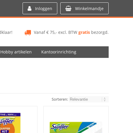
Inloggen
Winkelmandje
klaar!
Vanaf € 75,- excl. BTW
gratis
bezorgd.
Hobby artikelen
Kantoorinrichting
Sorteren: