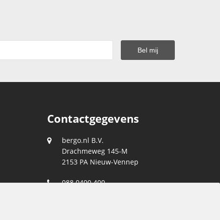
Contactgegevens
bergo.nl B.V.
Drachmeweg 145-M
2153 PA
Nieuw-Vennep
088 0400 400
klantenservice@bergo.nl