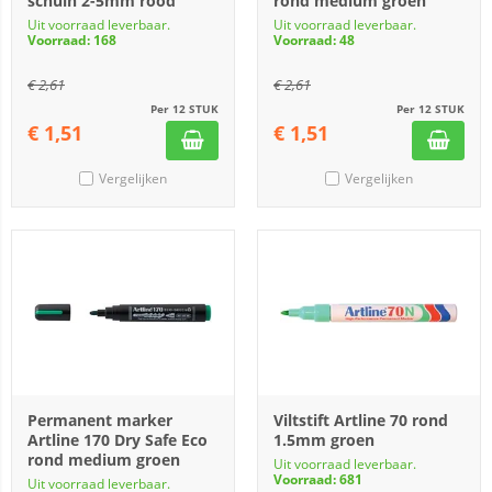
schuin 2-5mm rood
rond medium groen
Uit voorraad leverbaar.
Uit voorraad leverbaar.
Voorraad: 168
Voorraad: 48
€
2,61
€
2,61
Per 12 STUK
Per 12 STUK
€
1,51
€
1,51
Vergelijken
Vergelijken
Permanent marker
Viltstift Artline 70 rond
Artline 170 Dry Safe Eco
1.5mm groen
rond medium groen
Uit voorraad leverbaar.
Voorraad: 681
Uit voorraad leverbaar.