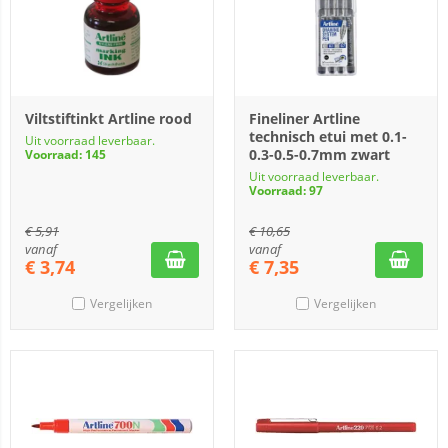
Viltstiftinkt Artline rood
Fineliner Artline
technisch etui met 0.1-
Uit voorraad leverbaar.
0.3-0.5-0.7mm zwart
Voorraad: 145
Uit voorraad leverbaar.
Voorraad: 97
€
5,91
€
10,65
vanaf
vanaf
€
3,74
€
7,35
Vergelijken
Vergelijken