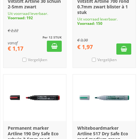
Viltstift Artline 30 schuin
Viltstift Artline 700 rond
2-5mm zwart
0.7mm zwart blister à 1
stuk
Uit voorraad leverbaar.
Voorraad: 192
Uit voorraad leverbaar.
Voorraad: 150
€
2,22
Per 12 STUK
€
3,30
vanaf
€
1,97
€
1,17
Vergelijken
Vergelijken
Permanent marker
Whiteboardmarker
Artline 190 Dry Safe Eco
Artline 517 Dry Safe Eco