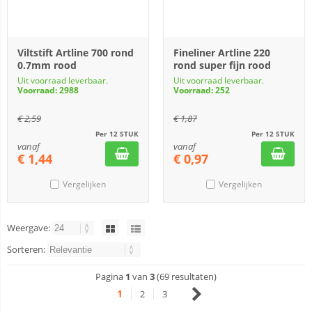
Viltstift Artline 700 rond
Fineliner Artline 220
0.7mm rood
rond super fijn rood
Uit voorraad leverbaar.
Uit voorraad leverbaar.
Voorraad: 2988
Voorraad: 252
€
2,59
€
1,87
Per 12 STUK
Per 12 STUK
vanaf
vanaf
€
1,44
€
0,97
Vergelijken
Vergelijken
Weergave:
Sorteren:
Pagina
1
van
3
(69 resultaten)
1
2
3