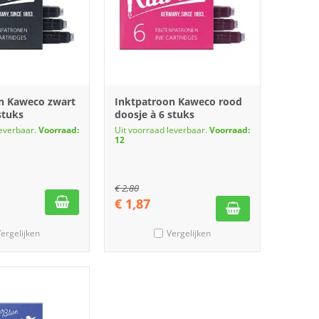
n Kaweco zwart
Inktpatroon Kaweco rood
stuks
doosje à 6 stuks
leverbaar.
Voorraad:
Uit voorraad leverbaar.
Voorraad:
12
€
2,80
€
1,87
ergelijken
Vergelijken