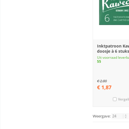
Inktpatroon Ka
doosje à 6 stuk
Uit voorraad leverb
55
€
2,80
€
1,87
Vergel
Weergave: