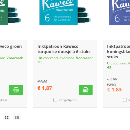
weco groen
Inktpatroon Kaweco
Inktpatroo
s
turquoise doosje à 6 stuks
koningsbla
stuks
aar.
Voorraad:
Uit voorraad leverbaar.
Voorraad:
50
Uit voorraad 
43
€
2,80
€
2,80
vanaf
€
1,87
€
1,83
ijken
Vergelijken
V