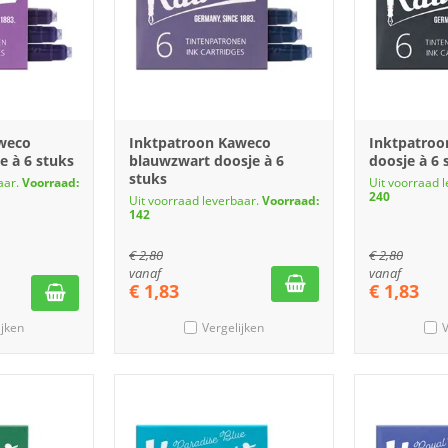
weco
Inktpatroon Kaweco
Inktpatroo
e à 6 stuks
blauwzwart doosje à 6
doosje à 6 
stuks
aar.
Voorraad:
Uit voorraad 
240
Uit voorraad leverbaar.
Voorraad:
142
€
2,80
€
2,80
vanaf
vanaf
€
1,83
€
1,83
ijken
Vergelijken
V