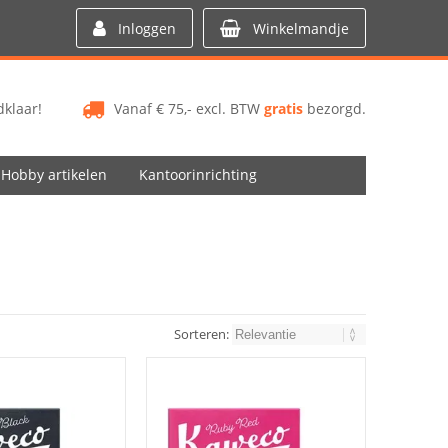
Inloggen
Winkelmandje
klaar!
Vanaf € 75,- excl. BTW
gratis
bezorgd.
Hobby artikelen
Kantoorinrichting
Sorteren: