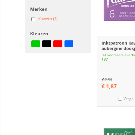
Merken
Kaweco (7)
Kleuren
Inktpatroon Ka
aubergine doosj
Uit voorraad leverb
137
€
2,80
€
1,87
Vergel