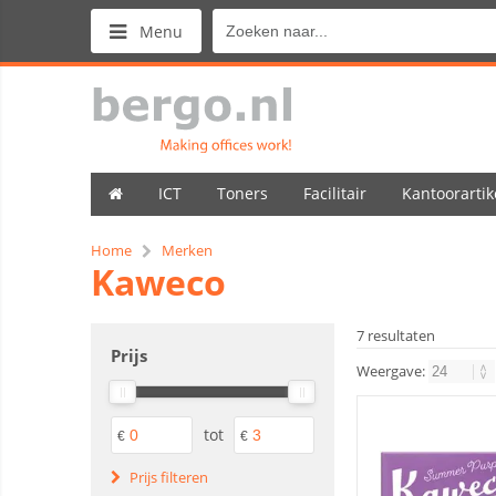
Menu
ICT
Toners
Facilitair
Kantoorartik
Home
Merken
Kaweco
7 resultaten
Prijs
Weergave:
tot
€
€
Prijs filteren