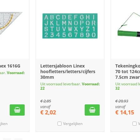
nex 1616G
Lettersjabloon Linex
Tekeningko
hoofletters/letters/cijfers
70 tot 124
aar.
Voorraad:
30mm
7.5cm zwar
Uit voorraad leverbaar.
Voorraad:
Uit voorraad 
22
32
€
2,85
€
20,93
vanaf
vanaf
€
2,02
€
14,15
ijken
Vergelijken
V