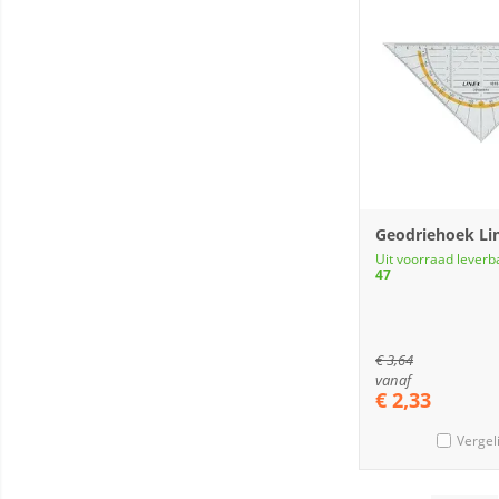
Geodriehoek Li
Uit voorraad leverb
47
€
3,64
vanaf
€
2,33
Vergel