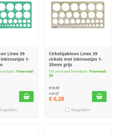
oon Linex 39
Cirkelsjabloon Linex 39
 inktvoetjes 1-
cirkels met inktvoetjes 1-
en
35mm grijs
leverbaar.
Voorraad:
Uit voorraad leverbaar.
Voorraad:
26
€
9,30
vanaf
€
6,28
ergelijken
Vergelijken