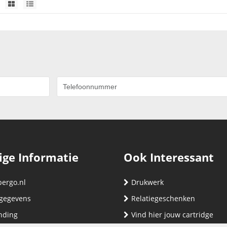
ige Informatie
Ook Interessant
bergo.nl
Drukwerk
gegevens
Relatiegeschenken
nding
Vind hier jouw cartridge