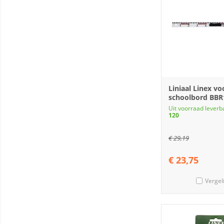
Liniaal Linex vo
schoolbord BBR
Uit voorraad leverb
120
€
29,19
€
23,75
Vergel