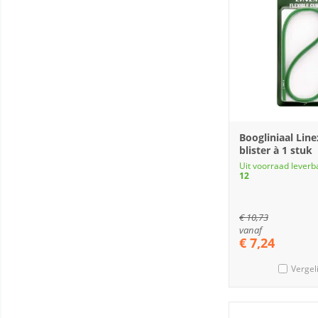
Boogliniaal Lin
blister à 1 stuk
Uit voorraad leverb
12
€
10,73
vanaf
€
7,24
Vergel