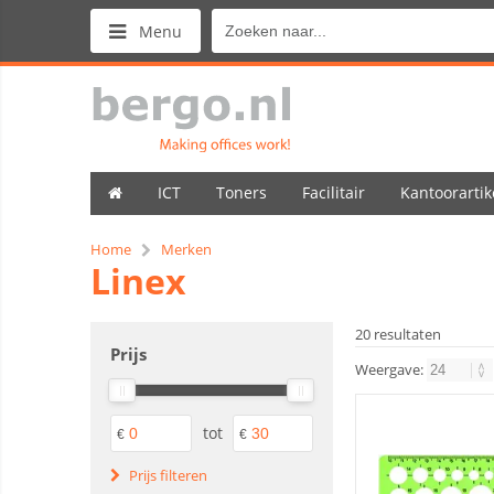
Menu
ICT
Toners
Facilitair
Kantoorartik
Home
Merken
Linex
20 resultaten
Prijs
Weergave:
tot
€
€
Prijs filteren