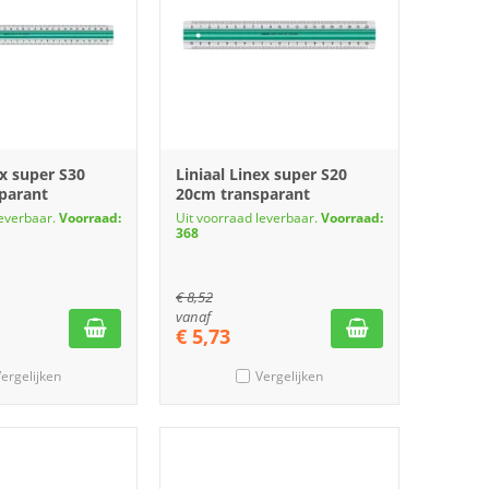
ex super S30
Liniaal Linex super S20
parant
20cm transparant
leverbaar.
Voorraad:
Uit voorraad leverbaar.
Voorraad:
368
€
8,52
vanaf
€
5,73
ergelijken
Vergelijken