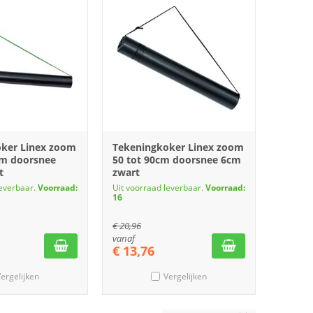
ker Linex zoom
Tekeningkoker Linex zoom
cm doorsnee
50 tot 90cm doorsnee 6cm
t
zwart
leverbaar.
Voorraad:
Uit voorraad leverbaar.
Voorraad:
16
€
20,96
vanaf
€
13,76
ergelijken
Vergelijken