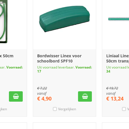
ex 50cm
Bordwisser Linex voor
Liniaal Lin
schoolbord SPF10
50cm trans
aar.
Voorraad:
Uit voorraad leverbaar.
Voorraad:
Uit voorraad 
17
34
€
7,22
€
19,72
vanaf
vanaf
€
4,90
€
13,24
ijken
Vergelijken
V