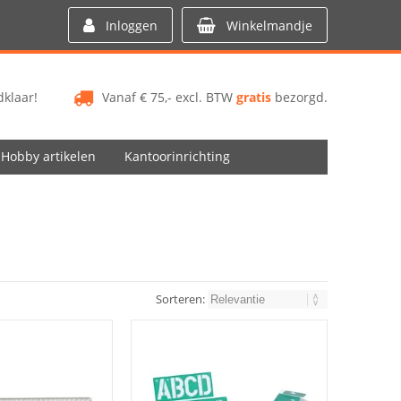
Inloggen
Winkelmandje
klaar!
Vanaf € 75,- excl. BTW
gratis
bezorgd.
Hobby artikelen
Kantoorinrichting
Sorteren: