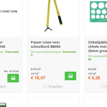
or
Passer Linex voor
Cirkelsjabl
100
schoolbord BB450
cirkels met
35mm gro
aar.
Voorraad:
Uit voorraad leverbaar.
Voorraad:
3
Uit voorraad 
95
€
27,37
€
9,30
Per 10 STUK
vanaf
vanaf
€
18,47
€
6,28
ijken
Vergelijken
V