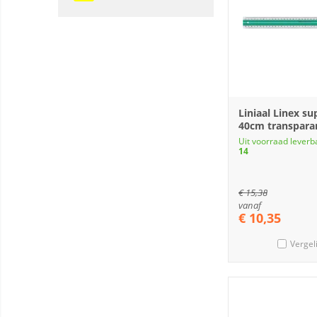
Liniaal Linex su
40cm transpara
Uit voorraad leverb
14
€
15,38
vanaf
€
10,35
Vergel