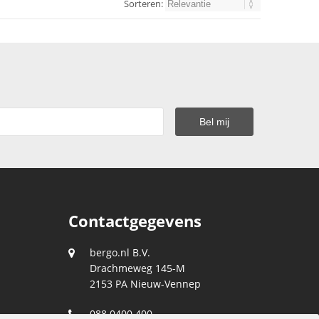
Sorteren:
Contactgegevens
bergo.nl B.V.
Drachmeweg 145-M
2153 PA
Nieuw-Vennep
088 0400 400