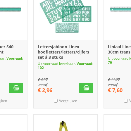
per S40
Lettersjabloon Linex
Liniaal Lin
nt
hoofletters/letters/cijfers
30cm trans
set á 3 stuks
aar.
Voorraad:
Uit voorraad 
76
Uit voorraad leverbaar.
Voorraad:
102
€
4,37
€
11,27
vanaf
vanaf
€
2,96
€
7,60
ijken
Vergelijken
V