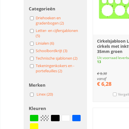
Categorieën
Driehoeken en
gradenbogen (2)
Letter- en cijfersjablonen
(5)
Cirkelsjabloon 
Linialen (6)
cirkels met inkt
Schoolbordkrijt (3)
35mm groen
Uit voorraad leverb
Technische sjablonen (2)
13
Tekeningenkokers en -
portefeuilles (2)
€
9,30
vanaf
€
6,28
Merken
Linex (20)
Vergel
Kleuren