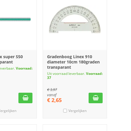
ex super S50
Gradenboog Linex 910
parant
diameter 10cm 180graden
transparant
leverbaar.
Voorraad:
Uit voorraad leverbaar.
Voorraad:
37
€
3,97
vanaf
€
2,65
ergelijken
Vergelijken