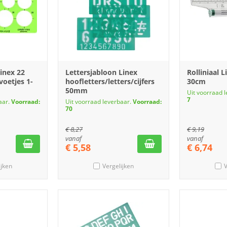
Linex 22
Lettersjabloon Linex
Rolliniaal 
voetjes 1-
hoofletters/letters/cijfers
30cm
50mm
Uit voorraad 
7
aar.
Voorraad:
Uit voorraad leverbaar.
Voorraad:
70
€
8,27
€
9,19
vanaf
vanaf
€
5,58
€
6,74
ijken
Vergelijken
V