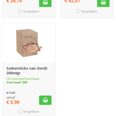
€
26,75
€
42,57
Vergelijken
Vergelijken
Suikersticks van Oordt
200x4gr
Uit voorraad leverbaar.
Voorraad: 386
€
7,45
vanaf
€
5,90
Vergelijken