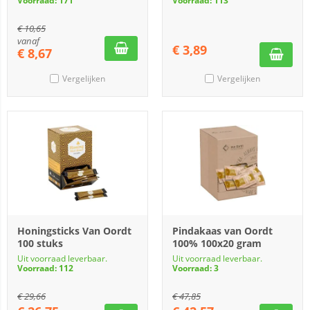
Voorraad: 171
Voorraad: 113
€
10,65
vanaf
€
3,89
€
8,67
Vergelijken
Vergelijken
Honingsticks Van Oordt
Pindakaas van Oordt
100 stuks
100% 100x20 gram
Uit voorraad leverbaar.
Uit voorraad leverbaar.
Voorraad: 112
Voorraad: 3
€
29,66
€
47,85