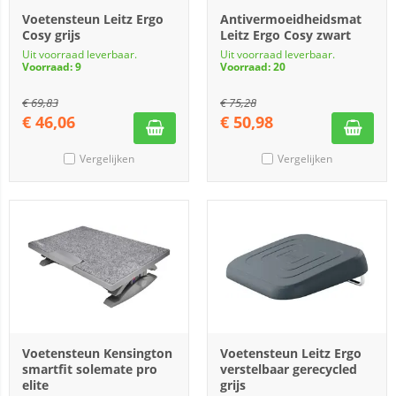
Voetensteun Leitz Ergo
Antivermoeidheidsmat
Cosy grijs
Leitz Ergo Cosy zwart
Uit voorraad leverbaar.
Uit voorraad leverbaar.
Voorraad: 9
Voorraad: 20
€
69,83
€
75,28
€
46,06
€
50,98
Vergelijken
Vergelijken
Voetensteun Kensington
Voetensteun Leitz Ergo
smartfit solemate pro
verstelbaar gerecycled
elite
grijs