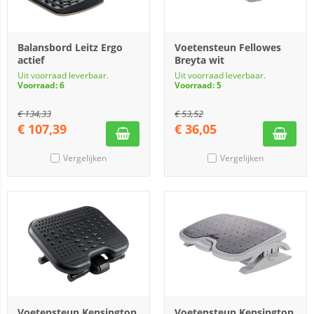
Balansbord Leitz Ergo
Voetensteun Fellowes
actief
Breyta wit
Uit voorraad leverbaar.
Uit voorraad leverbaar.
Voorraad: 6
Voorraad: 5
€
134,33
€
53,52
€
107,39
€
36,05
Vergelijken
Vergelijken
Voetensteun Kensington
Voetensteun Kensington