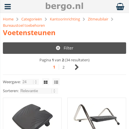
Home
Categorieën
Kantoorinrichting
Zitmeubilair
Bureaustoel toebehoren
Voetensteunen
Filter
Pagina
1
van
2
(34 resultaten)
1
2
Weergave:
Sorteren: