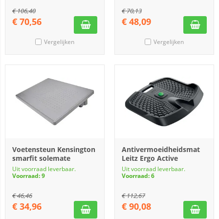
€
106,40
€
70,13
€
70,56
€
48,09
Vergelijken
Vergelijken
Voetensteun Kensington
Antivermoeidheidsmat
smarfit solemate
Leitz Ergo Active
Uit voorraad leverbaar.
Uit voorraad leverbaar.
Voorraad: 9
Voorraad: 6
€
46,46
€
112,67
€
34,96
€
90,08