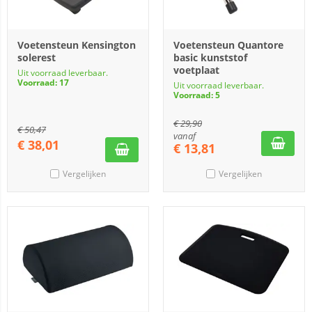
Voetensteun Kensington
Voetensteun Quantore
solerest
basic kunststof
voetplaat
Uit voorraad leverbaar.
Voorraad: 17
Uit voorraad leverbaar.
Voorraad: 5
€
29,90
€
50,47
vanaf
€
38,01
€
13,81
Vergelijken
Vergelijken