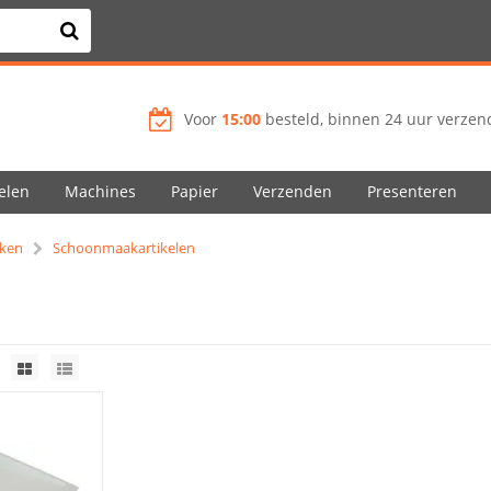
Voor
15:00
besteld, binnen 24 uur verzend
elen
Machines
Papier
Verzenden
Presenteren
ken
Schoonmaakartikelen