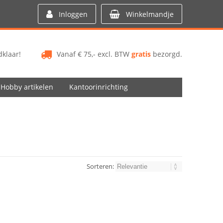
Inloggen
Winkelmandje
klaar!
Vanaf € 75,- excl. BTW
gratis
bezorgd.
Hobby artikelen
Kantoorinrichting
Sorteren: