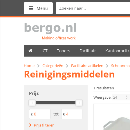
Menu
ICT
Toners
Facilitair
Kantoorartik
Home
Categorieën
Facilitaire artikelen
Schoonma
Reinigingsmiddelen
1 resultaten
Prijs
Weergave:
tot
€
€
Prijs filteren