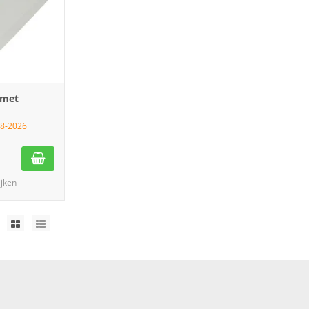
 met
08-2026
ijken