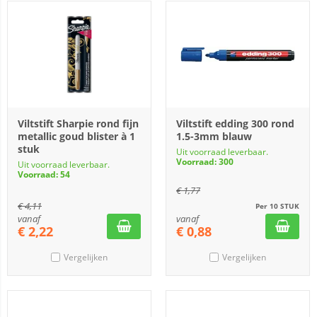
Viltstift Sharpie rond fijn
Viltstift edding 300 rond
metallic goud blister à 1
1.5-3mm blauw
stuk
Uit voorraad leverbaar.
Voorraad: 300
Uit voorraad leverbaar.
Voorraad: 54
€
1,77
€
4,11
Per 10 STUK
vanaf
vanaf
€
2,22
€
0,88
Vergelijken
Vergelijken