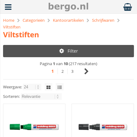
Home
Categorieën
Kantoorartikelen
Schrijfwaren
Viltstiften
Viltstiften
Filter
Pagina
1
van
10
(217 resultaten)
1
2
3
Weergave:
Sorteren: