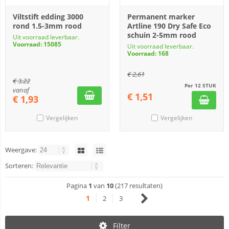
Viltstift edding 3000
Permanent marker
rond 1.5-3mm rood
Artline 190 Dry Safe Eco
schuin 2-5mm rood
Uit voorraad leverbaar.
Voorraad: 15085
Uit voorraad leverbaar.
Voorraad: 168
€
2,61
€
3,22
Per 12 STUK
vanaf
€
1,51
€
1,93
Vergelijken
Vergelijken
Weergave:
Sorteren:
Pagina
1
van
10
(217 resultaten)
1
2
3
Filter