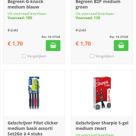
Begreen G-knock
Begreen B2P medium
medium blauw
groen
Uit voorraad leverbaar.
Uit voorraad leverbaar.
Voorraad: 180
Voorraad: 130
€
2,43
€
2,43
Per 10 STUK
Per 10 STUK
€
1,70
€
1,70
Vergelijken
Vergelijken
Gelschrijver Pilot clicker
Gelschrijver Sharpie S-gel
medium basis assorti
medium zwart
Set2Go à 4 stuks
Uit voorraad leverbaar.