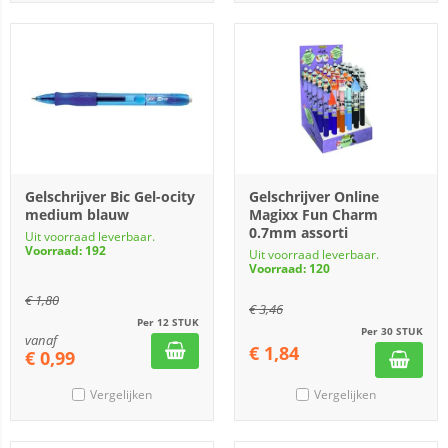
Gelschrijver Bic Gel-ocity
Gelschrijver Online
medium blauw
Magixx Fun Charm
0.7mm assorti
Uit voorraad leverbaar.
Voorraad: 192
Uit voorraad leverbaar.
Voorraad: 120
€
1,80
€
3,46
Per 12 STUK
Per 30 STUK
vanaf
€
1,84
€
0,99
Vergelijken
Vergelijken