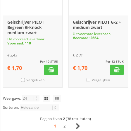
Gelschrijver PILOT
Gelschrijver PILOT G-2 +
Begreen G-knock
medium zwart
medium zwart
Uit voorraad leverbaar.
Voorraad: 2664
Uit voorraad leverbaar.
Voorraad: 110
€
2,43
€
2,31
Per 10 STUK
Per 12 STUK
€
1,70
€
1,70
Vergelijken
Vergelijken
Weergave:
Sorteren:
Pagina
1
van
2
(38 resultaten)
1
2