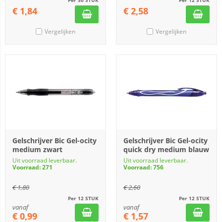
Per 30 STUK
Per 12 STUK
€
1,84
€
2,58
Vergelijken
Vergelijken
Gelschrijver Bic Gel-ocity
Gelschrijver Bic Gel-ocity
medium zwart
quick dry medium blauw
Uit voorraad leverbaar.
Uit voorraad leverbaar.
Voorraad: 271
Voorraad: 756
€
1,80
€
2,60
Per 12 STUK
Per 12 STUK
vanaf
vanaf
€
0,99
€
1,57