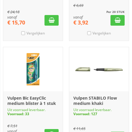
€
6,69
€
24,18
Per 20 STUK
vanaf
vanaf
€
15,70
€
3,92
Vergelijken
Vergelijken
Vulpen Bic EasyClic
Vulpen STABILO Flow
medium blister à 1 stuk
medium khaki
Uit voorraad leverbaar.
Uit voorraad leverbaar.
Voorraad: 33
Voorraad: 127
€
7,51
€
11,65
vanaf