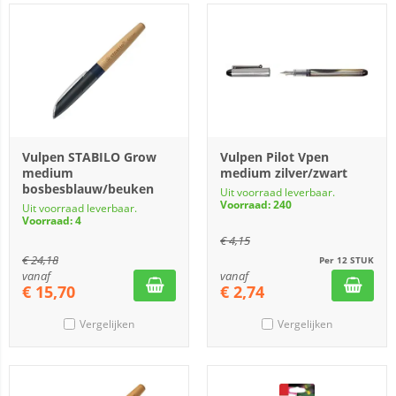
Vulpen STABILO Grow
Vulpen Pilot Vpen
medium
medium zilver/zwart
bosbesblauw/beuken
Uit voorraad leverbaar.
Voorraad: 240
Uit voorraad leverbaar.
Voorraad: 4
€
4,15
€
24,18
Per 12 STUK
vanaf
vanaf
€
15,70
€
2,74
Vergelijken
Vergelijken