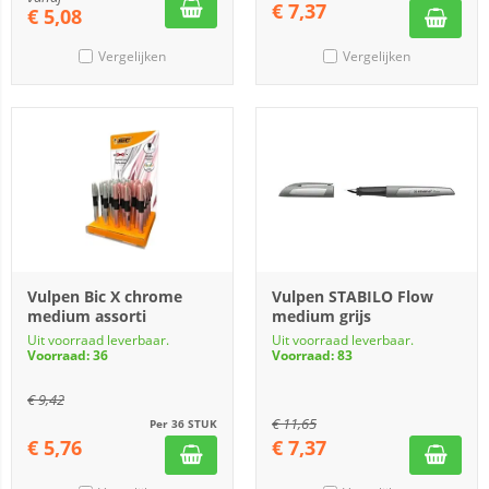
€
7,37
€
5,08
Vergelijken
Vergelijken
Vulpen Bic X chrome
Vulpen STABILO Flow
medium assorti
medium grijs
Uit voorraad leverbaar.
Uit voorraad leverbaar.
Voorraad: 36
Voorraad: 83
€
9,42
€
11,65
Per 36 STUK
€
5,76
€
7,37