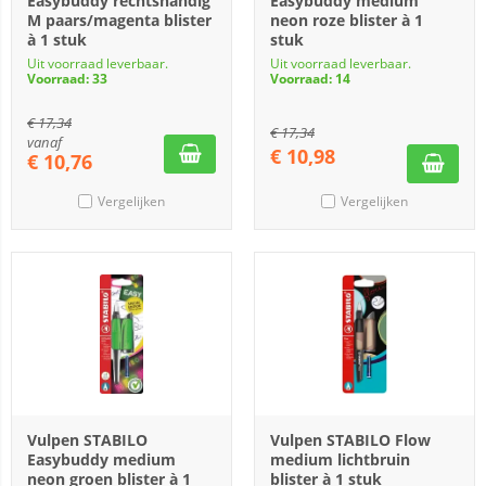
Easybuddy rechtshandig
Easybuddy medium
M paars/magenta blister
neon roze blister à 1
à 1 stuk
stuk
Uit voorraad leverbaar.
Uit voorraad leverbaar.
Voorraad: 33
Voorraad: 14
€
17,34
€
17,34
vanaf
€
10,98
€
10,76
Vergelijken
Vergelijken
Vulpen STABILO
Vulpen STABILO Flow
Easybuddy medium
medium lichtbruin
neon groen blister à 1
blister à 1 stuk