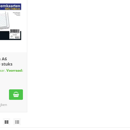
n A6
 stuks
aar.
Voorraad:
ijken