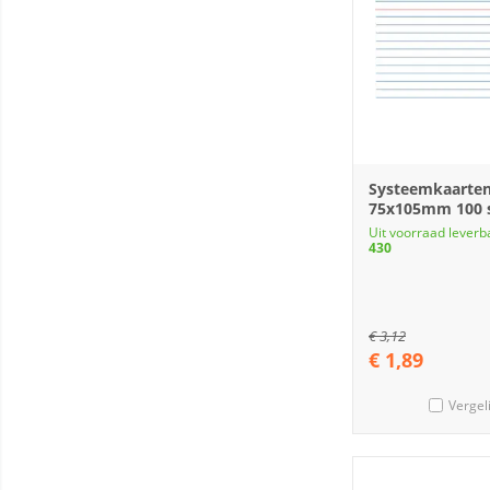
Systeemkaarte
75x105mm 100 
Uit voorraad leverb
430
€
3,12
€
1,89
Vergel