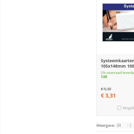
Systeemkaarte
105x148mm 100
Uit voorraad leverb
138
€
5,38
€
3,31
Vergel
Weergave: