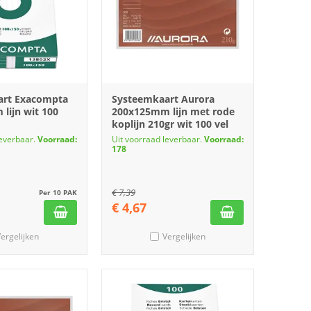
art Exacompta
Systeemkaart Aurora
lijn wit 100
200x125mm lijn met rode
koplijn 210gr wit 100 vel
leverbaar.
Voorraad:
Uit voorraad leverbaar.
Voorraad:
178
€
7,39
Per 10 PAK
€
4,67
ergelijken
Vergelijken