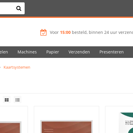
Voor
15:00
besteld, binnen 24 uur verzend
elen
Machines
Papier
Verzenden
Presenteren
Kaartsystemen