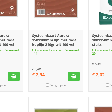
urora
Systeemkaart Aurora
Systeemka
met rode
150x100mm lijn met rode
100x150mm 
t 100 vel
koplijn 210gr wit 100 vel
stuks
aar.
Voorraad:
Uit voorraad leverbaar.
Voorraad:
Uit voorraad 
114
20
€
4,38
€
4,88
€
2,94
€
2,62
ijken
Vergelijken
V