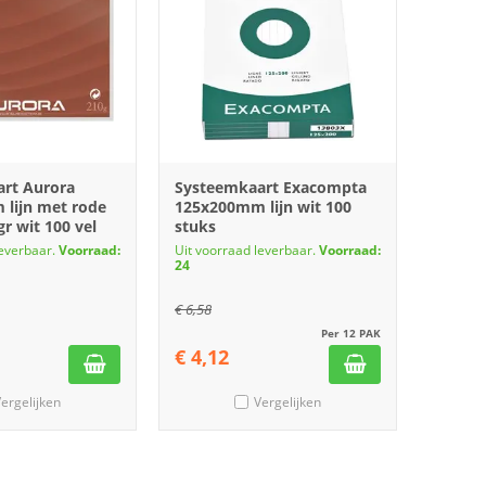
rt Aurora
Systeemkaart Exacompta
lijn met rode
125x200mm lijn wit 100
gr wit 100 vel
stuks
leverbaar.
Voorraad:
Uit voorraad leverbaar.
Voorraad:
24
€
6,58
Per 12 PAK
€
4,12
ergelijken
Vergelijken