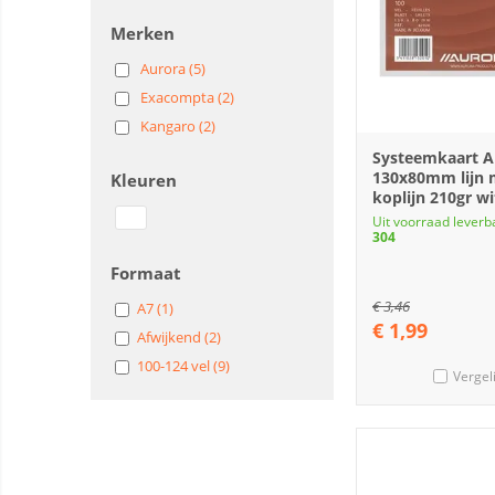
Merken
Aurora (5)
Exacompta (2)
Kangaro (2)
Systeemkaart A
130x80mm lijn 
Kleuren
koplijn 210gr wi
Uit voorraad leverb
304
Formaat
€
3,46
A7 (1)
€
1,99
Afwijkend (2)
100-124 vel (9)
Vergel