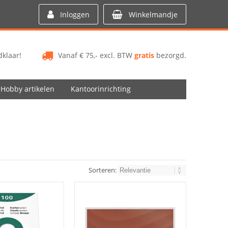
Inloggen
Winkelmandje
klaar!
Vanaf € 75,- excl. BTW
gratis
bezorgd.
Hobby artikelen
Kantoorinrichting
Sorteren: