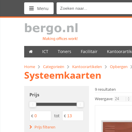
Menu
ICT
Toners
Facilitair
Kantoorartik
Home
Categorieën
Kantoorartikelen
Opbergen
Systeemkaarten
9 resultaten
Prijs
Weergave:
tot
€
€
Prijs filteren