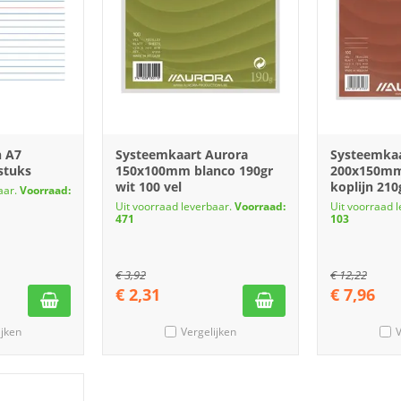
n A7
Systeemkaart Aurora
Systeemkaa
stuks
150x100mm blanco 190gr
200x150mm 
wit 100 vel
koplijn 210
aar.
Voorraad:
Uit voorraad leverbaar.
Voorraad:
Uit voorraad 
471
103
€
3,92
€
12,22
€
2,31
€
7,96
ijken
Vergelijken
V