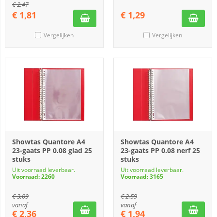
€
2,47
€
1,81
€
1,29
Vergelijken
Vergelijken
Showtas Quantore A4
Showtas Quantore A4
23-gaats PP 0.08 glad 25
23-gaats PP 0.08 nerf 25
stuks
stuks
Uit voorraad leverbaar.
Uit voorraad leverbaar.
Voorraad: 2260
Voorraad: 3165
€
3,09
€
2,59
vanaf
vanaf
€
2,36
€
1,94