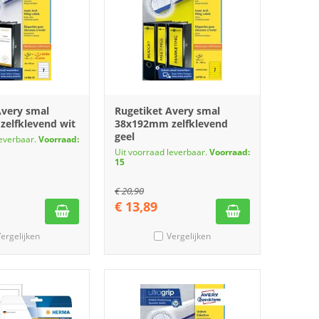
Avery smal
Rugetiket Avery smal
elfklevend wit
38x192mm zelfklevend
geel
leverbaar.
Voorraad:
Uit voorraad leverbaar.
Voorraad:
15
€
20,90
€
13,89
ergelijken
Vergelijken