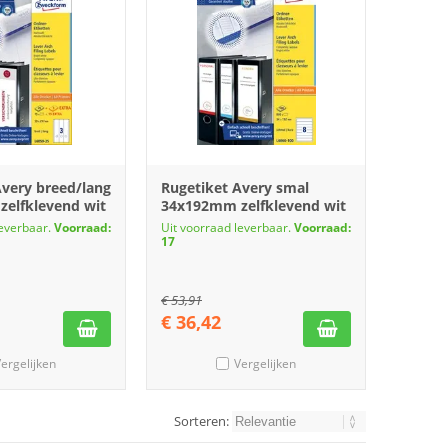
Avery breed/lang
Rugetiket Avery smal
elfklevend wit
34x192mm zelfklevend wit
leverbaar.
Voorraad:
Uit voorraad leverbaar.
Voorraad:
17
€
53,91
€
36,42
ergelijken
Vergelijken
Sorteren: