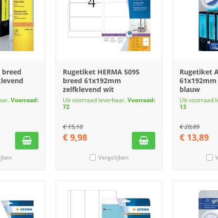
 breed
Rugetiket HERMA 5095
Rugetiket 
klevend
breed 61x192mm
61x192mm 
zelfklevend wit
blauw
aar.
Voorraad:
Uit voorraad leverbaar.
Voorraad:
Uit voorraad 
72
13
€
15,18
€
20,89
€
9,98
€
13,89
ijken
Vergelijken
V