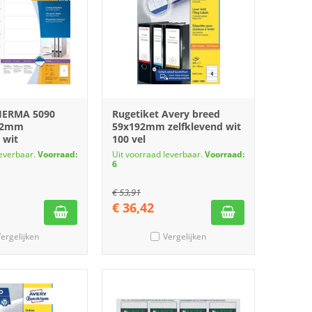
HERMA 5090
Rugetiket Avery breed
92mm
59x192mm zelfklevend wit
 wit
100 vel
leverbaar.
Voorraad:
Uit voorraad leverbaar.
Voorraad:
6
€
53,91
€
36,42
ergelijken
Vergelijken