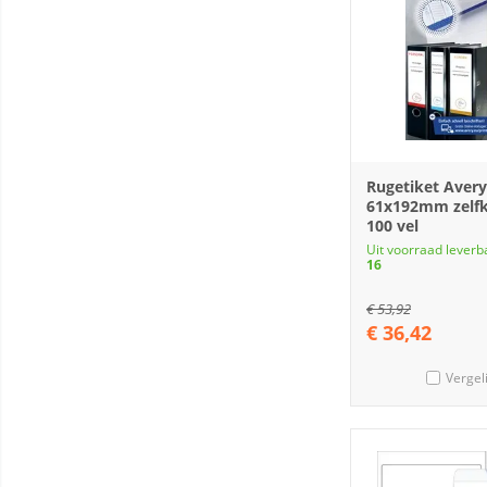
Rugetiket Avery
61x192mm zelfk
100 vel
Uit voorraad leverb
16
€
53,92
€
36,42
Vergel