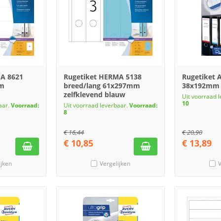
A 8621
Rugetiket HERMA 5138
Rugetiket 
mm
breed/lang 61x297mm
38x192mm z
zelfklevend blauw
Uit voorraad 
10
aar.
Voorraad:
Uit voorraad leverbaar.
Voorraad:
8
€
16,44
€
20,90
€
10,85
€
13,89
ijken
Vergelijken
V