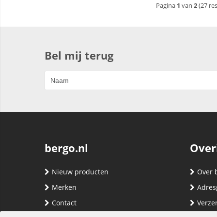
Pagina
1
van
2
(27 re
Bel mij terug
bergo.nl
Over
Nieuw producten
Over 
Merken
Adres
Contact
Verze