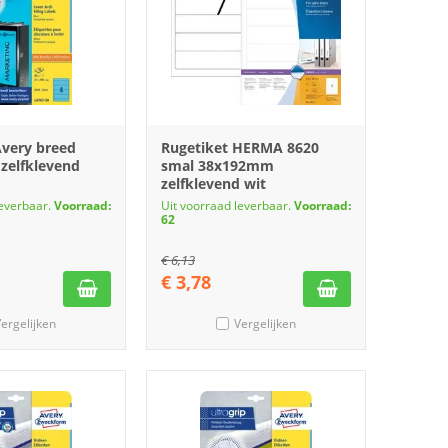
Avery breed
Rugetiket HERMA 8620
zelfklevend
smal 38x192mm
zelfklevend wit
leverbaar.
Voorraad:
Uit voorraad leverbaar.
Voorraad:
62
€
6,13
€
3,78
ergelijken
Vergelijken