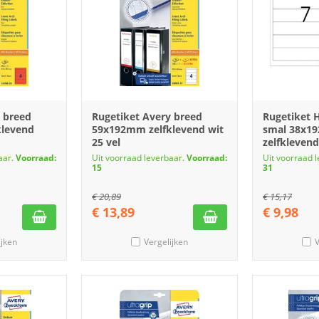
 breed
Rugetiket Avery breed
Rugetiket 
klevend
59x192mm zelfklevend wit
smal 38x1
25 vel
zelfklevend
aar.
Voorraad:
Uit voorraad leverbaar.
Voorraad:
Uit voorraad 
15
31
€
20,89
€
15,17
€
13,89
€
9,98
ijken
Vergelijken
V