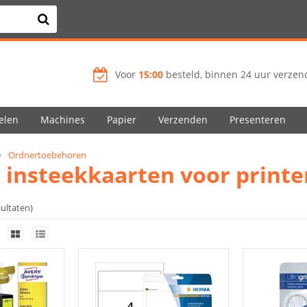
Voor
15:00
besteld, binnen 24 uur verzend
elen
Machines
Papier
Verzenden
Presenteren
Ordnertoebehoren
 insteekkaarten voor printe
sultaten)