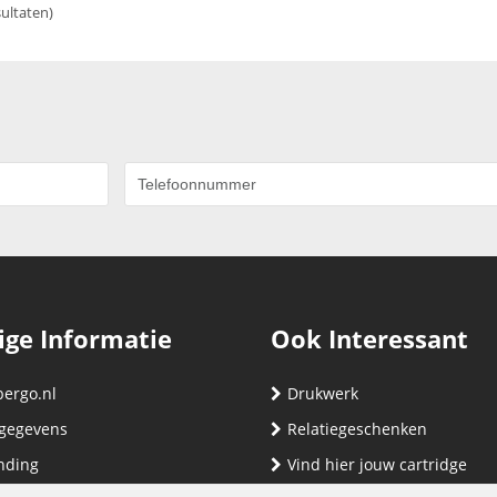
sultaten)
ige Informatie
Ook Interessant
bergo.nl
Drukwerk
gegevens
Relatiegeschenken
nding
Vind hier jouw cartridge