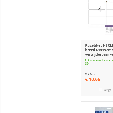
Rugetiket HERM
breed 61x192
verwijderbaar w
Uit voorraad leverb
30
€
16,19
€
10,66
Vergel