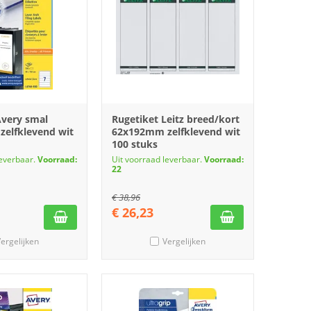
Avery smal
Rugetiket Leitz breed/kort
elfklevend wit
62x192mm zelfklevend wit
100 stuks
leverbaar.
Voorraad:
Uit voorraad leverbaar.
Voorraad:
22
€
38,96
€
26,23
ergelijken
Vergelijken