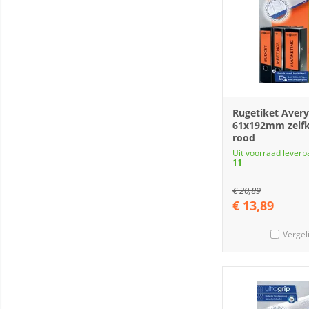
Rugetiket Avery
61x192mm zelf
rood
Uit voorraad leverb
11
€
20,89
€
13,89
Vergel