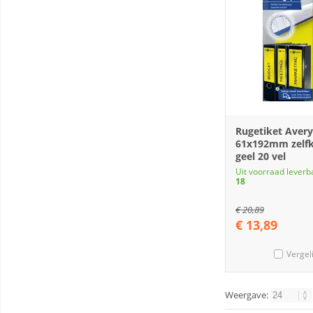
Rugetiket Avery
61x192mm zelf
geel 20 vel
Uit voorraad leverb
18
€
20,89
€
13,89
Vergel
Weergave: