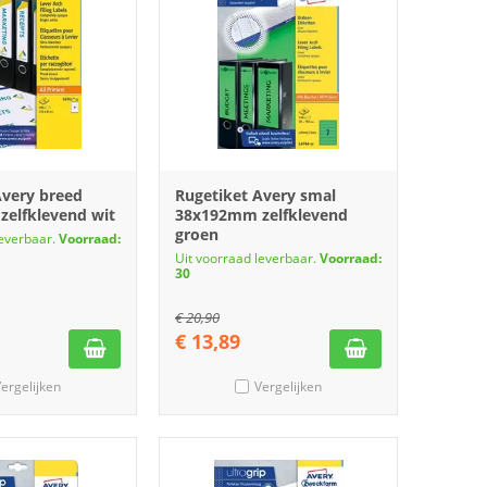
Avery breed
Rugetiket Avery smal
elfklevend wit
38x192mm zelfklevend
groen
leverbaar.
Voorraad:
Uit voorraad leverbaar.
Voorraad:
30
€
20,90
€
13,89
ergelijken
Vergelijken