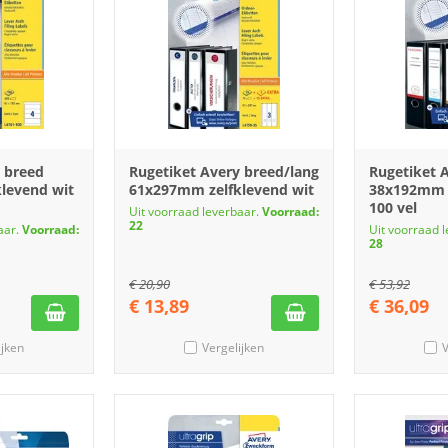
 breed
Rugetiket Avery breed/lang
Rugetiket 
levend wit
61x297mm zelfklevend wit
38x192mm z
100 vel
Uit voorraad leverbaar.
Voorraad:
22
aar.
Voorraad:
Uit voorraad 
28
€
20,90
€
53,92
€
13,89
€
36,09
ijken
Vergelijken
V