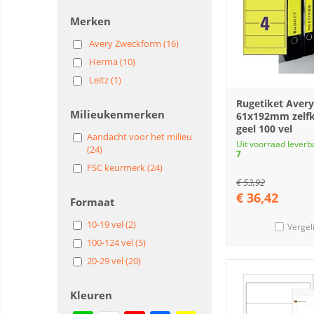
Merken
Avery Zweckform (16)
Herma (10)
Leitz (1)
Rugetiket Avery
Milieukenmerken
61x192mm zelf
geel 100 vel
Aandacht voor het milieu
Uit voorraad leverb
(24)
7
FSC keurmerk (24)
€
53,92
€
36,42
Formaat
10-19 vel (2)
Vergel
100-124 vel (5)
20-29 vel (20)
Kleuren