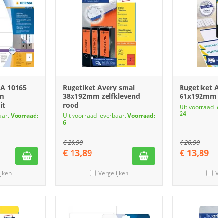
A 10165
Rugetiket Avery smal
Rugetiket 
mm
38x192mm zelfklevend
61x192mm z
it
rood
Uit voorraad 
24
aar.
Voorraad:
Uit voorraad leverbaar.
Voorraad:
6
€
20,90
€
20,90
€
13,89
€
13,89
ijken
Vergelijken
V