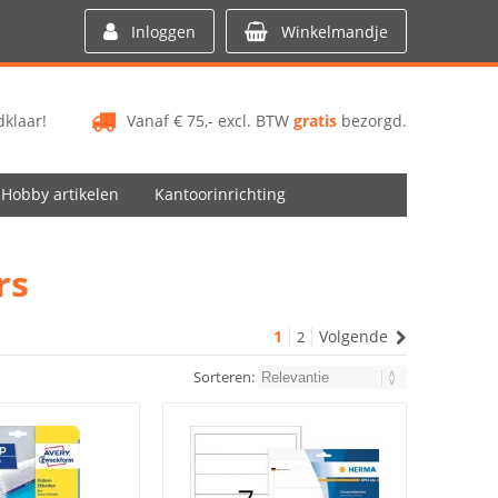
Inloggen
Winkelmandje
klaar!
Vanaf € 75,- excl. BTW
gratis
bezorgd.
Hobby artikelen
Kantoorinrichting
rs
1
Volgende
2
Sorteren: