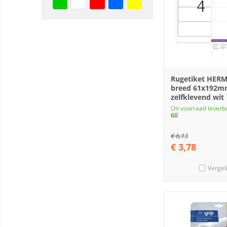
Rugetiket HERM
breed 61x192
zelfklevend wit
Uit voorraad leverb
60
€
6,13
€
3,78
Vergel