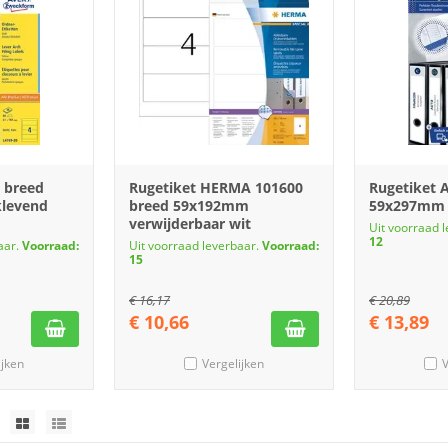
 breed
Rugetiket HERMA 101600
Rugetiket 
klevend
breed 59x192mm
59x297mm z
verwijderbaar wit
Uit voorraad 
12
aar.
Voorraad:
Uit voorraad leverbaar.
Voorraad:
15
€
16,17
€
20,89
€
10,66
€
13,89
ijken
Vergelijken
V