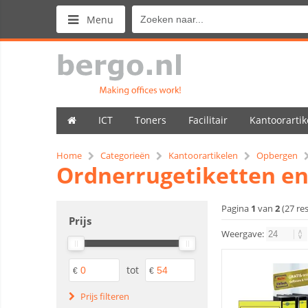
Menu
ICT
Toners
Facilitair
Kantoorartik
Home
Categorieën
Kantoorartikelen
Opbergen
Ordnerrugetiketten en
Pagina
1
van
2
(27 re
Prijs
Weergave:
tot
€
€
Prijs filteren