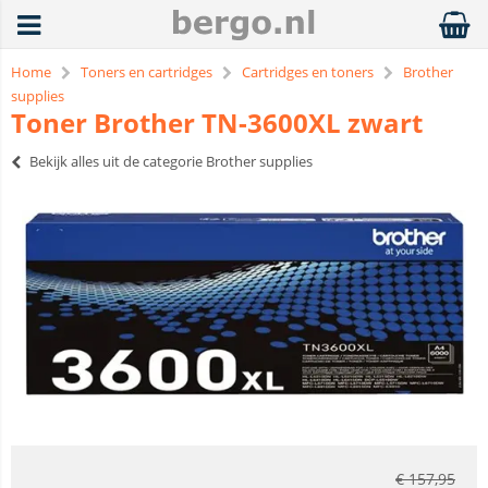
Home
Toners en cartridges
Cartridges en toners
Brother
supplies
Toner Brother TN-3600XL zwart
Bekijk alles uit de categorie Brother supplies
€
157,95