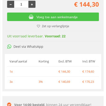
€
144,30
Voeg toe aan winkelmandje
Zet op verlanglijstje
Uit voorraad leverbaar.
Voorraad: 22
Deel via WhatsApp
Vanaf aantal
Korting
Excl. BTW
Incl. BTW
1x
€
144,30
€
174,60
3x
3%
€
140,69
€
170,23
Voor 14:00 besteld
, binnen 24 uur verzendklaar!