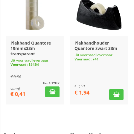
Plakband Quantore
Plakbandhouder
19mmx33m
Quantore zwart 33m
transparant
Uit voorraad leverbaar.
Voorraad: 741
Uit voorraad leverbaar.
Voorraad: 15464
€
0,64
Per 8 STUK
€
3,50
vanaf
€
1,94
€
0,41