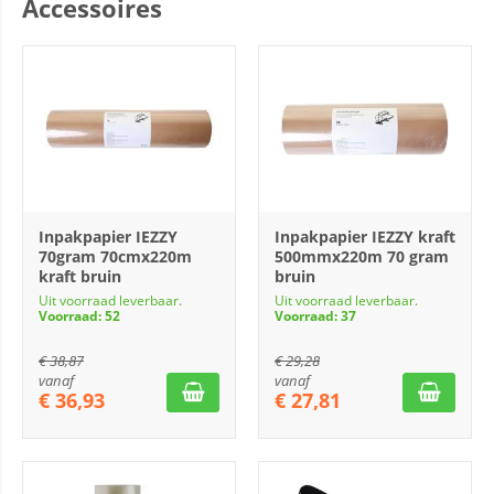
Accessoires
Inpakpapier IEZZY
Inpakpapier IEZZY kraft
70gram 70cmx220m
500mmx220m 70 gram
kraft bruin
bruin
Uit voorraad leverbaar.
Uit voorraad leverbaar.
Voorraad: 52
Voorraad: 37
€
38,87
€
29,28
vanaf
vanaf
€
36,93
€
27,81