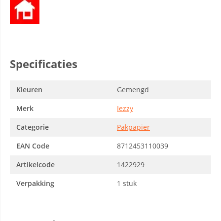
Specificaties
Kleuren
Gemengd
Merk
Iezzy
Categorie
Pakpapier
EAN Code
8712453110039
Artikelcode
1422929
Verpakking
1 stuk