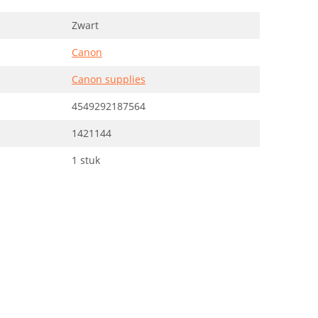
Zwart
Canon
Canon supplies
4549292187564
1421144
1 stuk