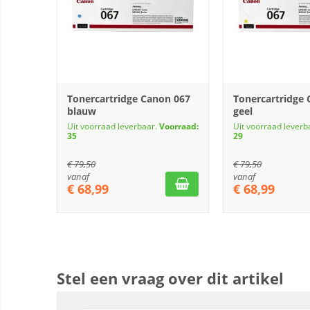
Tonercartridge Canon 067
Tonercartridge
blauw
geel
Uit voorraad leverbaar.
Voorraad:
Uit voorraad leverb
35
29
€
79,50
€
79,50
vanaf
vanaf
€
68,99
€
68,99
Stel een vraag over dit artikel