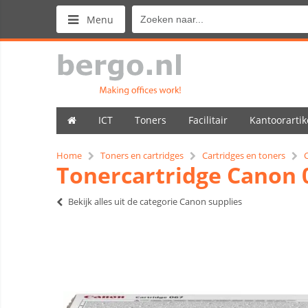
Menu
ICT
Toners
Facilitair
Kantoorartik
Home
Toners en cartridges
Cartridges en toners
Tonercartridge Canon 
Bekijk alles uit de categorie Canon supplies