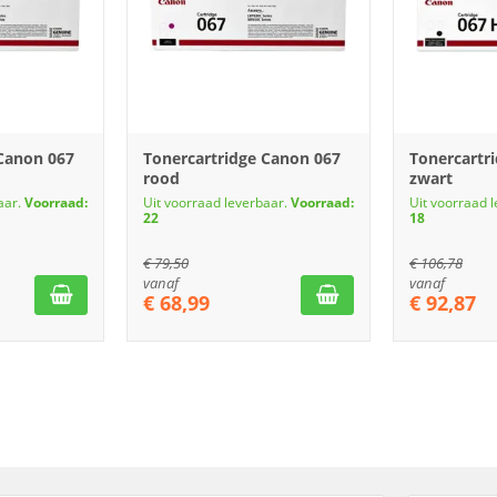
 Canon 067
Tonercartridge Canon 067
Tonercartr
rood
zwart
aar.
Voorraad:
Uit voorraad leverbaar.
Voorraad:
Uit voorraad 
22
18
€
79,50
€
106,78
vanaf
vanaf
€
68,99
€
92,87