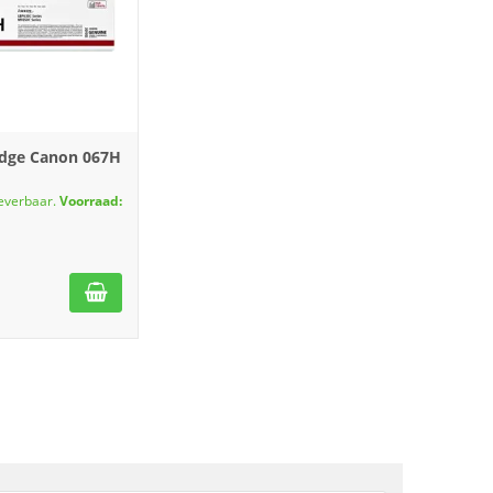
idge Canon 067H
leverbaar.
Voorraad: