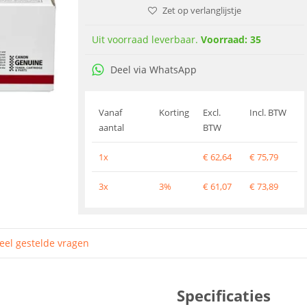
Zet op verlanglijstje
Uit voorraad leverbaar.
Voorraad: 35
Deel via WhatsApp
Vanaf
Korting
Excl.
Incl. BTW
aantal
BTW
1x
€
62,64
€
75,79
3x
3%
€
61,07
€
73,89
eel gestelde vragen
Specificaties