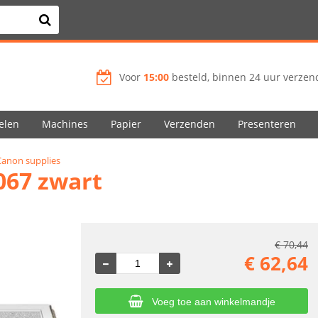
Voor
15:00
besteld, binnen 24 uur verzend
elen
Machines
Papier
Verzenden
Presenteren
Canon supplies
067 zwart
€
70,44
€
62,64
Voeg toe aan winkelmandje