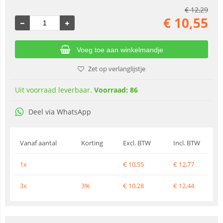
€
12,29
€
10,55
Voeg toe aan winkelmandje
Zet op verlanglijstje
Uit voorraad leverbaar.
Voorraad: 86
Deel via WhatsApp
Vanaf aantal
Korting
Excl. BTW
Incl. BTW
1x
€
10,55
€
12,77
3x
3%
€
10,28
€
12,44