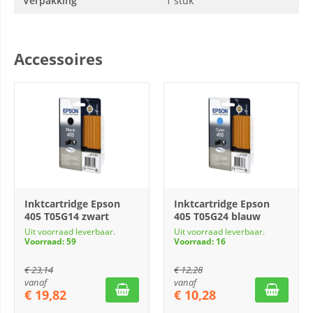
Verpakking
1 stuk
Accessoires
Inktcartridge Epson
Inktcartridge Epson
405 T05G14 zwart
405 T05G24 blauw
Uit voorraad leverbaar.
Uit voorraad leverbaar.
Voorraad: 59
Voorraad: 16
€
23,14
€
12,28
vanaf
vanaf
€
19,82
€
10,28