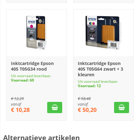
Inktcartridge Epson
Inktcartridge Epson
405 T05G34 rood
405 T05G64 zwart + 3
kleuren
Uit voorraad leverbaar.
Voorraad: 60
Uit voorraad leverbaar.
Voorraad: 12
€
12,29
€
58,48
vanaf
vanaf
€
10,28
€
50,20
Alternatieve artikelen