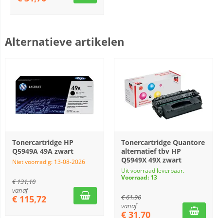
Alternatieve artikelen
Tonercartridge HP
Tonercartridge Quantore
Q5949A 49A zwart
alternatief tbv HP
Q5949X 49X zwart
Niet voorradig: 13-08-2026
Uit voorraad leverbaar.
Voorraad: 13
€
131,10
vanaf
€
61,96
€
115,72
vanaf
€
31,70