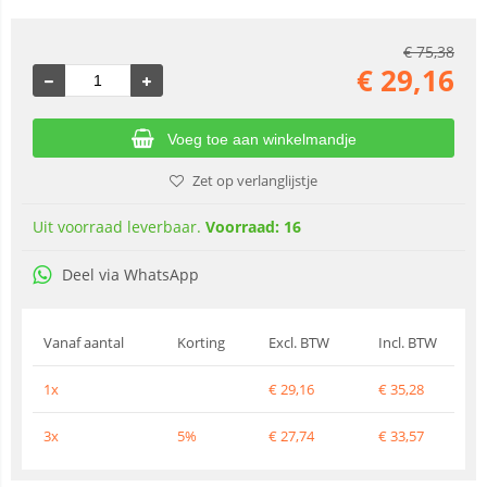
€
75,38
€
29,16
Voeg toe aan winkelmandje
Zet op verlanglijstje
Uit voorraad leverbaar.
Voorraad: 16
Deel via WhatsApp
Vanaf aantal
Korting
Excl. BTW
Incl. BTW
1x
€
29,16
€
35,28
3x
5%
€
27,74
€
33,57