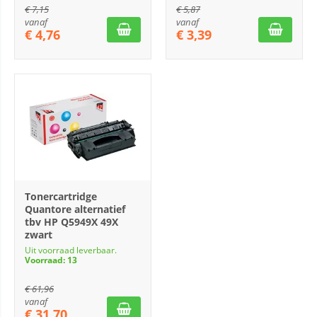
€
7,15
€
5,87
vanaf
vanaf
€
4,76
€
3,39
Tonercartridge
Quantore alternatief
tbv HP Q5949X 49X
zwart
Uit voorraad leverbaar.
Voorraad: 13
€
61,96
vanaf
€
31,70