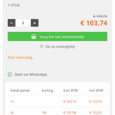
1 STUK
€
123,15
€
103,74
Voeg toe aan winkelmandje
Zet op verlanglijstje
Niet voorradig.
Deel via WhatsApp
Vanaf aantal
Korting
Excl. BTW
Incl. BTW
1x
€
103,74
€
125,53
3x
3%
€
101,08
€
122,31