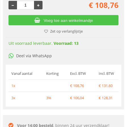
€
108,76
Voeg toe aan winkelmandje
Zet op verlanglijstje
Uit voorraad leverbaar.
Voorraad: 13
Deel via WhatsApp
Vanaf aantal
Korting
Excl. BTW
Incl. BTW
1x
€
108,76
€
131,60
3x
3%
€
106,04
€
128,31
Voor 14:00 besteld
, binnen 24 uur verzendklaar!