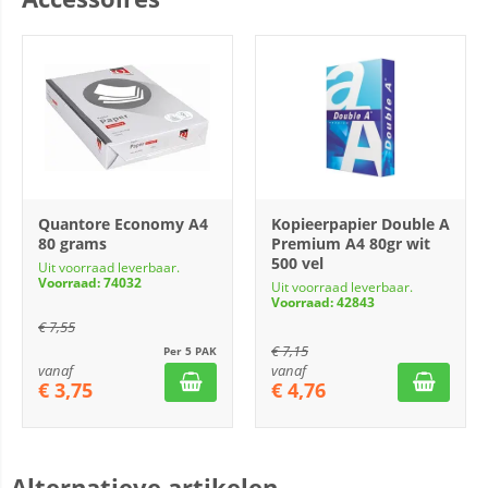
Quantore Economy A4
Kopieerpapier Double A
80 grams
Premium A4 80gr wit
500 vel
Uit voorraad leverbaar.
Voorraad: 74032
Uit voorraad leverbaar.
Voorraad: 42843
€
7,55
€
7,15
Per 5 PAK
vanaf
vanaf
€
3,75
€
4,76
Alternatieve artikelen