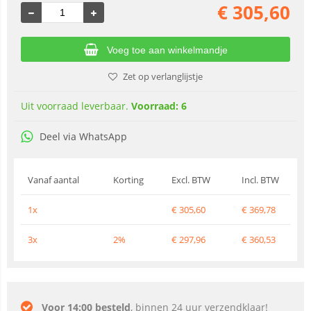
€
305,60
Voeg toe aan winkelmandje
Zet op verlanglijstje
Uit voorraad leverbaar.
Voorraad: 6
Deel via WhatsApp
Vanaf aantal
Korting
Excl. BTW
Incl. BTW
1x
€
305,60
€
369,78
3x
2%
€
297,96
€
360,53
Voor 14:00 besteld
, binnen 24 uur verzendklaar!