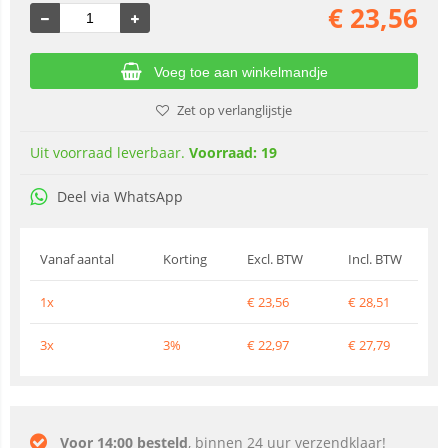
€
23,56
Voeg toe aan winkelmandje
Zet op verlanglijstje
Uit voorraad leverbaar.
Voorraad: 19
Deel via WhatsApp
Vanaf aantal
Korting
Excl. BTW
Incl. BTW
1x
€
23,56
€
28,51
3x
3%
€
22,97
€
27,79
Voor 14:00 besteld
, binnen 24 uur verzendklaar!