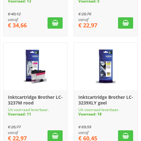
Voorraad: 13
Voorraad: 5
€
40,12
€
26,76
vanaf
vanaf
€
34,66
€
22,97
Inktcartridge Brother LC-
Inktcartridge Brother LC-
3237M rood
3239XLY geel
Uit voorraad leverbaar.
Uit voorraad leverbaar.
Voorraad: 11
Voorraad: 18
€
26,77
€
69,59
vanaf
vanaf
€
22,97
€
60,45