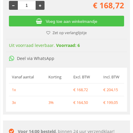
€
168,72
Voeg toe aan winkelmandje
Zet op verlanglijstje
Uit voorraad leverbaar.
Voorraad: 6
Deel via WhatsApp
Vanaf aantal
Korting
Excl. BTW
Incl. BTW
1x
€
168,72
€
204,15
3x
3%
€
164,50
€
199,05
Voor 14:00 besteld
, binnen 24 uur verzendklaar!