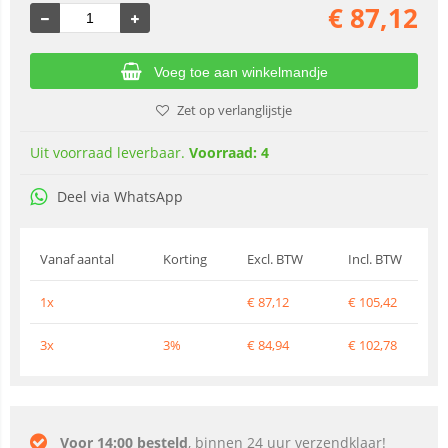
€
87,12
Voeg toe aan winkelmandje
Zet op verlanglijstje
Uit voorraad leverbaar.
Voorraad: 4
Deel via WhatsApp
Vanaf aantal
Korting
Excl. BTW
Incl. BTW
1x
€
87,12
€
105,42
3x
3%
€
84,94
€
102,78
Voor 14:00 besteld
, binnen 24 uur verzendklaar!