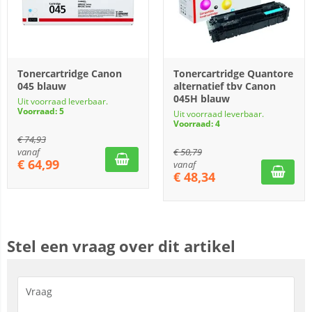
Tonercartridge Canon
Tonercartridge Quantore
045 blauw
alternatief tbv Canon
045H blauw
Uit voorraad leverbaar.
Voorraad: 5
Uit voorraad leverbaar.
Voorraad: 4
€
74,93
vanaf
€
50,79
€
64,99
vanaf
€
48,34
Stel een vraag over dit artikel