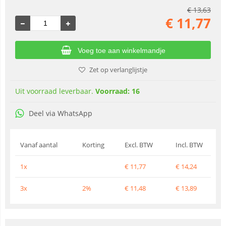
€
13,63
€
11,77
Voeg toe aan winkelmandje
Zet op verlanglijstje
Uit voorraad leverbaar.
Voorraad: 16
Deel via WhatsApp
Vanaf aantal
Korting
Excl. BTW
Incl. BTW
1x
€
11,77
€
14,24
3x
2%
€
11,48
€
13,89