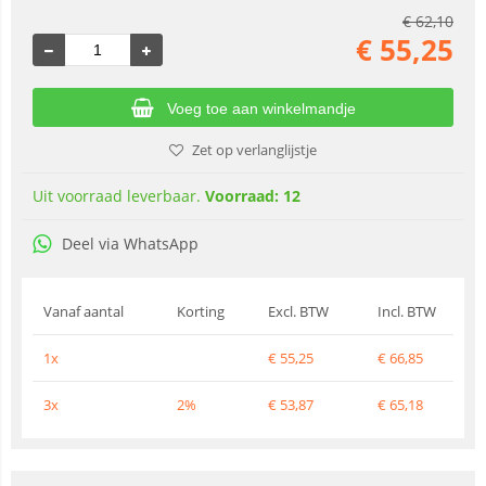
€
62,10
€
55,25
Voeg toe aan winkelmandje
Zet op verlanglijstje
Uit voorraad leverbaar.
Voorraad: 12
Deel via WhatsApp
Vanaf aantal
Korting
Excl. BTW
Incl. BTW
1x
€
55,25
€
66,85
3x
2%
€
53,87
€
65,18